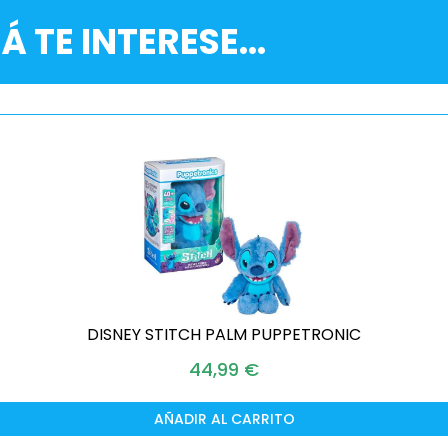
Á TE INTERESE...
DISNEY STITCH PALM PUPPETRONIC
44,99
€
AÑADIR AL CARRITO