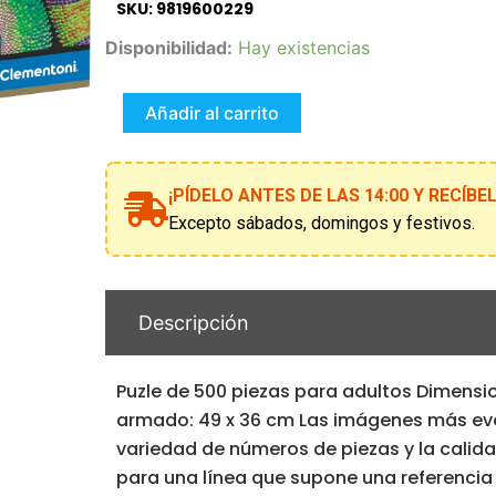
SKU: 9819600229
Puzzle
Disponibilidad:
Hay existencias
500
Pzs
Hqc
Añadir al carrito
Colorboom
Curly
Tails
¡PÍDELO ANTES DE LAS 14:00 Y RECÍB
-
Comp
Excepto sábados, domingos y festivos.
cantidad
Descripción
Puzle de 500 piezas para adultos Dimensio
armado: 49 x 36 cm Las imágenes más ev
variedad de números de piezas y la calid
para una línea que supone una referencia