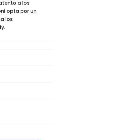
atento a los
ni opta por un
a los
y.