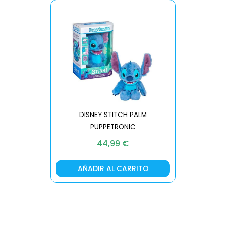
DISNEY STITCH PALM
PUPPETRONIC
REAL FX
44,99
€
AÑADIR AL CARRITO
AÑA