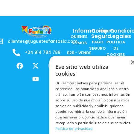
Información
Compra
Condici
Segura
Legales
QUIENES
clientes@juguetesfantasia.com
PAGO
POLÍTICA
SOMOS
SEGURO
DE
+34 914 784 788
B2B - VENDE
COOKIES
ENVÍOS
NUESTOS
F
X
Y
I
NACIONALES
POLÍTICAS
PRODUCTOS
Ese sitio web utiliza
a
-
o
n
DE
cookies
ENVÍOS
c
t
u
s
RESPONSABILIDAD
PRIVACIDAD
INTERNACIONALES
e
w
t
t
SOCIAL
Utilizamos cookies para personalizar el
EN RRSS
b
i
u
a
contenido, los anuncios y analizar nuestro
RECOGIDA
TRABAJA
POLÍTICA DE
o
t
b
g
tráfico. También compartimos información
EN TIENDA
CON
PRIVACIDAD
sobre su uso de nuestro sitio con nuestros
o
t
e
r
NOSOTROS
socios de publicidad y análisis, quienes
DEVOLUCIONES
k
e
a
CONDICIONES
pueden combinarla con otra información
Y CAMBIOS
NUESTRAS
r
m
DE COMPRA
que les haya proporcionado o que hayan
TIENDAS
CANCELAR
recopilado a partir del uso de sus servicios.
Política de privacidad
PEDIDO
BLACK