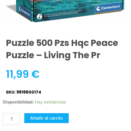
Puzzle 500 Pzs Hqc Peace
Puzzle – Living The Pr
11,99
€
SKU: 9819600174
Puzzle
Disponibilidad:
Hay existencias
500
Pzs
Añadir al carrito
Hqc
Peace
Puzzle