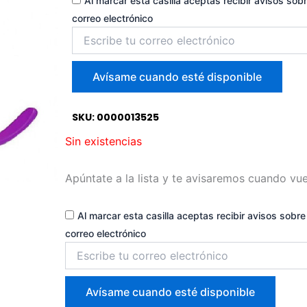
Al marcar esta casilla aceptas recibir avisos sobr
correo electrónico
Introduce
tu
correo
para
Avísame cuando esté disponible
unirte
a
la
SKU: 0000013525
lista
Sin existencias
de
espera
Apúntate a la lista y te avisaremos cuando vue
Al marcar esta casilla aceptas recibir avisos sobre 
correo electrónico
Introduce
tu
correo
para
Avísame cuando esté disponible
unirte