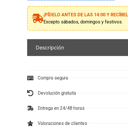
a
la
¡PÍDELO ANTES DE LAS 14:00 Y RECÍB
lista
de
Excepto sábados, domingos y festivos.
espera
Descripción
Compra segura
Devolución gratuita
Entrega en 24/48 horas
Valoraciones de clientes