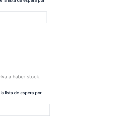
e la lista de espera por
lva a haber stock.
la lista de espera por