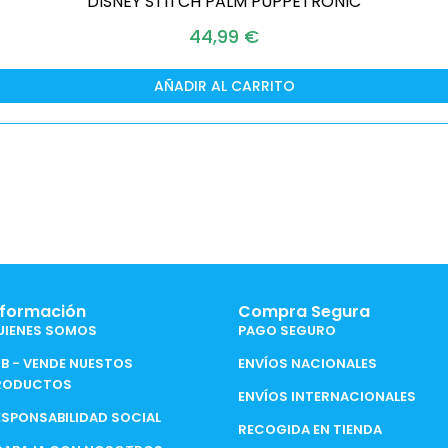
DISNEY STITCH PALM PUPPETRONIC
44,99
€
AÑADIR AL CARRITO
nformación
Compra Segura
UIENES SOMOS
PAGO SEGURO
2B - VENDE NUESTOS
ENVÍOS NACIONALES
RODUCTOS
ENVÍOS INTERNACIONALES
ESPONSABILIDAD SOCIAL
RECOGIDA EN TIENDA