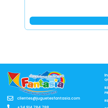
I
Q
B
P
clientes@juguetesfantasia.com
R
+34 914 784 788