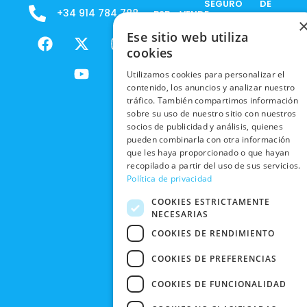
SEGURO
DE
+34 914 784 788
B2B - VENDE
COOKIES
ENVÍOS
NUESTOS
F
X
Y
I
Ese sitio web utiliza
NACIONALES
POLÍTICAS
PRODUCTOS
a
-
o
n
cookies
DE
ENVÍOS
c
t
u
s
RESPONSABILIDAD
PRIVACIDAD
Utilizamos cookies para personalizar el
INTERNACIONALES
e
w
t
t
SOCIAL
EN RRSS
contenido, los anuncios y analizar nuestro
b
i
u
a
RECOGIDA
tráfico. También compartimos información
TRABAJA
POLÍTICA DE
o
t
b
g
sobre su uso de nuestro sitio con nuestros
EN TIENDA
CON
PRIVACIDAD
o
t
e
r
socios de publicidad y análisis, quienes
NOSOTROS
DEVOLUCIONES
k
e
a
pueden combinarla con otra información
CONDICIONES
Y CAMBIOS
que les haya proporcionado o que hayan
NUESTRAS
r
m
DE COMPRA
recopilado a partir del uso de sus servicios.
TIENDAS
CANCELAR
Política de privacidad
PEDIDO
BLACK
COOKIES ESTRICTAMENTE
FRIDAY
NECESARIAS
CONTACTO
COOKIES DE RENDIMIENTO
COOKIES DE PREFERENCIAS
COOKIES DE FUNCIONALIDAD