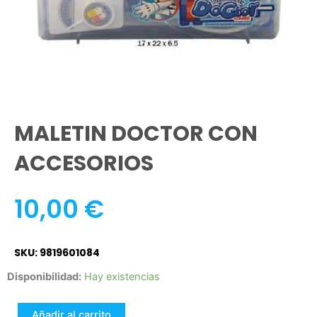
MALETIN DOCTOR CON
ACCESORIOS
10,00
€
SKU: 9819601084
MALETIN
Disponibilidad:
Hay existencias
DOCTOR
CON
Añadir al carrito
ACCESORIOS