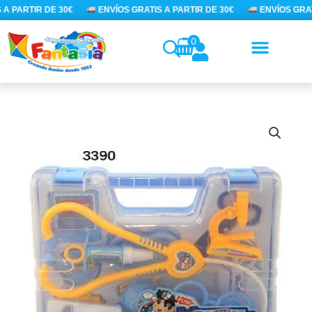
Ir
A PARTIR DE 30€
ENVÍOS GRATIS A PARTIR DE 30€
ENVÍOS GRATI
al
contenido
0