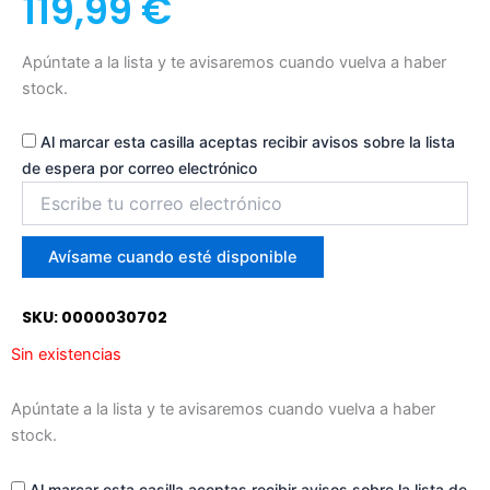
119,99
€
Apúntate a la lista y te avisaremos cuando vuelva a haber
stock.
Al marcar esta casilla aceptas recibir avisos sobre la lista
de espera por correo electrónico
Introduce
tu
correo
para
Avísame cuando esté disponible
unirte
a
SKU: 0000030702
la
lista
Sin existencias
de
espera
Apúntate a la lista y te avisaremos cuando vuelva a haber
stock.
Al marcar esta casilla aceptas recibir avisos sobre la lista de