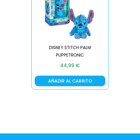
DISNEY STITCH PALM
PUPPETRONIC
REAL FX
44,99
€
AÑADIR AL CARRITO
AÑA