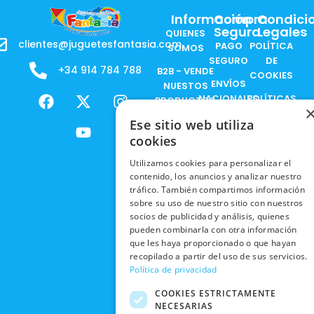
Información
Compra
Condici
Segura
Legales
QUIENES
clientes@juguetesfantasia.com
PAGO
POLÍTICA
SOMOS
SEGURO
DE
+34 914 784 788
B2B - VENDE
COOKIES
ENVÍOS
NUESTOS
F
X
Y
I
NACIONALES
POLÍTICAS
PRODUCTOS
a
-
o
n
DE
ENVÍOS
c
t
u
s
Ese sitio web utiliza
RESPONSABILIDAD
PRIVACIDAD
INTERNACIONALES
e
w
t
t
SOCIAL
cookies
EN RRSS
b
i
u
a
RECOGIDA
TRABAJA
Utilizamos cookies para personalizar el
POLÍTICA DE
o
t
b
g
EN TIENDA
CON
contenido, los anuncios y analizar nuestro
PRIVACIDAD
o
t
e
r
tráfico. También compartimos información
NOSOTROS
DEVOLUCIONES
k
e
a
CONDICIONES
sobre su uso de nuestro sitio con nuestros
Y CAMBIOS
NUESTRAS
r
m
socios de publicidad y análisis, quienes
DE COMPRA
TIENDAS
pueden combinarla con otra información
CANCELAR
que les haya proporcionado o que hayan
PEDIDO
BLACK
recopilado a partir del uso de sus servicios.
FRIDAY
Política de privacidad
CONTACTO
COOKIES ESTRICTAMENTE
NECESARIAS