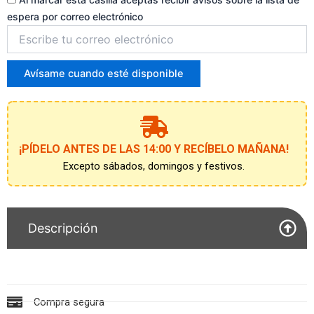
espera por correo electrónico
Introduce
tu
correo
para
Avísame cuando esté disponible
unirte
a
la
lista
de
¡PÍDELO ANTES DE LAS 14:00 Y RECÍBELO MAÑANA!
espera
Excepto sábados, domingos y festivos.
Descripción
Compra segura