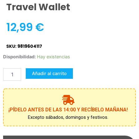
Travel Wallet
12,99
€
SKU: 9819604117
Martinelia
Disponibilidad:
Hay existencias
Little
Unicorn
Añadir al carrito
Travel
Wallet
cantidad
¡PÍDELO ANTES DE LAS 14:00 Y RECÍBELO MAÑANA!
Excepto sábados, domingos y festivos.