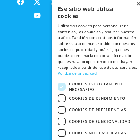
NACIONALES
POLÍTICAS
PRODUCTOS
a
-
o
n
DE
Ese sitio web utiliza
ENVÍOS
c
t
u
s
RESPONSABILIDAD
PRIVACIDAD
cookies
INTERNACIONALES
e
w
t
t
SOCIAL
EN RRSS
b
i
u
a
Utilizamos cookies para personalizar el
RECOGIDA
TRABAJA
POLÍTICA DE
o
t
b
g
contenido, los anuncios y analizar nuestro
EN TIENDA
CON
PRIVACIDAD
tráfico. También compartimos información
o
t
e
r
NOSOTROS
sobre su uso de nuestro sitio con nuestros
DEVOLUCIONES
k
e
a
CONDICIONES
socios de publicidad y análisis, quienes
Y CAMBIOS
NUESTRAS
r
m
DE COMPRA
pueden combinarla con otra información
TIENDAS
CANCELAR
que les haya proporcionado o que hayan
recopilado a partir del uso de sus servicios.
PEDIDO
BLACK
Política de privacidad
FRIDAY
COOKIES ESTRICTAMENTE
CONTACTO
NECESARIAS
COOKIES DE RENDIMIENTO
COOKIES DE PREFERENCIAS
COOKIES DE FUNCIONALIDAD
COOKIES NO CLASIFICADAS