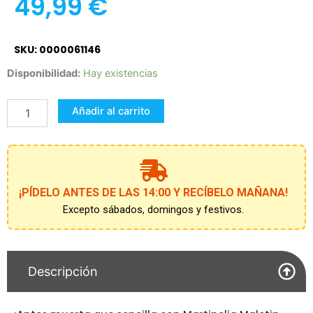
49,99
€
SKU: 0000061146
Martinelia
Disponibilidad:
Hay existencias
Maletín
con
Añadir al carrito
Cara
de
Unicornio
y
Purpurina
Little
¡PÍDELO ANTES DE LAS 14:00 Y RECÍBELO MAÑANA!
Unicorn
Excepto sábados, domingos y festivos.
cantidad
Descripción