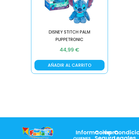
DISNEY STITCH PALM
PUPPETRONIC
REAL FX
44,99
€
AÑADIR AL CARRITO
AÑA
Información
Compra
Condici
Segura
Legales
QUIENES