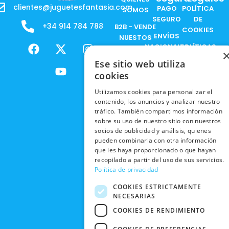
clientes@juguetesfantasia.com
PAGO
POLÍTICA
SOMOS
SEGURO
DE
+34 914 784 788
B2B - VENDE
COOKIES
ENVÍOS
NUESTOS
F
X
Y
I
NACIONALES
POLÍTICAS
PRODUCTOS
a
-
o
n
DE
Ese sitio web utiliza
ENVÍOS
c
t
u
s
RESPONSABILIDAD
PRIVACIDAD
cookies
INTERNACIONALES
e
w
t
t
SOCIAL
EN RRSS
b
i
u
a
RECOGIDA
Utilizamos cookies para personalizar el
TRABAJA
POLÍTICA DE
o
t
b
g
contenido, los anuncios y analizar nuestro
EN TIENDA
CON
PRIVACIDAD
o
t
e
r
tráfico. También compartimos información
NOSOTROS
DEVOLUCIONES
k
e
a
sobre su uso de nuestro sitio con nuestros
CONDICIONES
Y CAMBIOS
socios de publicidad y análisis, quienes
NUESTRAS
r
m
DE COMPRA
pueden combinarla con otra información
TIENDAS
CANCELAR
que les haya proporcionado o que hayan
PEDIDO
BLACK
recopilado a partir del uso de sus servicios.
FRIDAY
Política de privacidad
CONTACTO
COOKIES ESTRICTAMENTE
NECESARIAS
COOKIES DE RENDIMIENTO