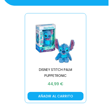
DISNEY STITCH PALM
PUPPETRONIC
REAL FX
44,99
€
AÑADIR AL CARRITO
AÑA