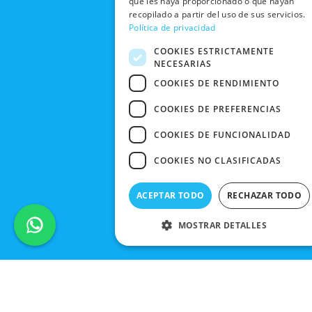
que les haya proporcionado o que hayan
TIENDAS
CANCELAR
recopilado a partir del uso de sus servicios.
PEDIDO
BLACK
Política de privacidad
FRIDAY
COOKIES ESTRICTAMENTE
NECESARIAS
CONTACTO
COOKIES DE RENDIMIENTO
COOKIES DE PREFERENCIAS
COOKIES DE FUNCIONALIDAD
COOKIES NO CLASIFICADAS
ACEPTAR TODO
RECHAZAR TODO
MOSTRAR DETALLES