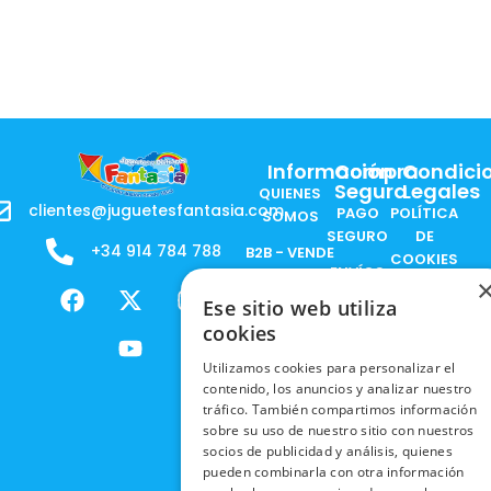
Información
Compra
Condici
Segura
Legales
QUIENES
clientes@juguetesfantasia.com
PAGO
POLÍTICA
SOMOS
SEGURO
DE
+34 914 784 788
B2B - VENDE
COOKIES
ENVÍOS
NUESTOS
F
X
Y
I
NACIONALES
POLÍTICAS
PRODUCTOS
Ese sitio web utiliza
a
-
o
n
DE
cookies
ENVÍOS
c
t
u
s
RESPONSABILIDAD
PRIVACIDAD
INTERNACIONALES
e
w
t
t
SOCIAL
EN RRSS
Utilizamos cookies para personalizar el
b
i
u
a
contenido, los anuncios y analizar nuestro
RECOGIDA
TRABAJA
POLÍTICA DE
o
t
b
g
tráfico. También compartimos información
EN TIENDA
CON
PRIVACIDAD
o
t
e
r
sobre su uso de nuestro sitio con nuestros
NOSOTROS
DEVOLUCIONES
k
e
a
socios de publicidad y análisis, quienes
CONDICIONES
Y CAMBIOS
pueden combinarla con otra información
NUESTRAS
r
m
DE COMPRA