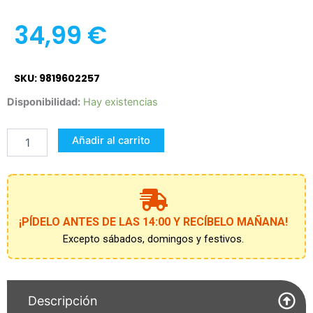
34,99
€
SKU: 9819602257
Pack
Disponibilidad:
Hay existencias
2
Porterias
Añadir al carrito
Real
Madrid
Mini
con
balon
cantidad
¡PÍDELO ANTES DE LAS 14:00 Y RECÍBELO MAÑANA!
Excepto sábados, domingos y festivos.
Descripción