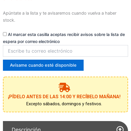
de
espera
Apúntate a la lista y te avisaremos cuando vuelva a haber
stock.
Al marcar esta casilla aceptas recibir avisos sobre la lista de
espera por correo electrónico
Introduce
tu
correo
para
Avísame cuando esté disponible
unirte
a
la
lista
de
¡PÍDELO ANTES DE LAS 14:00 Y RECÍBELO MAÑANA!
espera
Excepto sábados, domingos y festivos.
Descripción