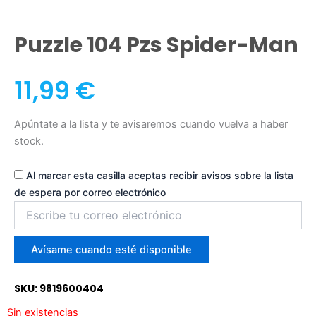
Puzzle 104 Pzs Spider-Man
11,99
€
Apúntate a la lista y te avisaremos cuando vuelva a haber
stock.
Al marcar esta casilla aceptas recibir avisos sobre la lista
de espera por correo electrónico
Introduce
tu
correo
para
Avísame cuando esté disponible
unirte
a
SKU: 9819600404
la
lista
Sin existencias