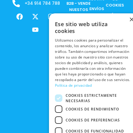
+34 914 784 788
B2B - VENDE
COOKIES
ENVÍOS
NUESTOS
F
X
Y
I
NACIONALES
POLÍTICAS
PRODUCTOS
a
-
o
n
DE
Ese sitio web utiliza
ENVÍOS
c
t
u
s
RESPONSABILIDAD
PRIVACIDAD
cookies
INTERNACIONALES
e
w
t
t
SOCIAL
EN RRSS
b
i
u
a
Utilizamos cookies para personalizar el
RECOGIDA
TRABAJA
POLÍTICA DE
o
t
b
g
contenido, los anuncios y analizar nuestro
EN TIENDA
CON
PRIVACIDAD
o
t
e
r
tráfico. También compartimos información
NOSOTROS
DEVOLUCIONES
sobre su uso de nuestro sitio con nuestros
k
e
a
CONDICIONES
socios de publicidad y análisis, quienes
Y CAMBIOS
NUESTRAS
r
m
DE COMPRA
pueden combinarla con otra información
TIENDAS
CANCELAR
que les haya proporcionado o que hayan
PEDIDO
recopilado a partir del uso de sus servicios.
BLACK
Política de privacidad
FRIDAY
COOKIES ESTRICTAMENTE
CONTACTO
NECESARIAS
COOKIES DE RENDIMIENTO
COOKIES DE PREFERENCIAS
COOKIES DE FUNCIONALIDAD