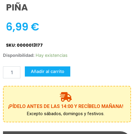
PIÑA
6,99
€
SKU: 0000013177
TRAJECITO
Disponibilidad:
Hay existencias
NANCY-
UN
Añadir al carrito
DIA
CON
ROPITA
DE
VERANO
PIÑA
¡PÍDELO ANTES DE LAS 14:00 Y RECÍBELO MAÑANA!
cantidad
Excepto sábados, domingos y festivos.