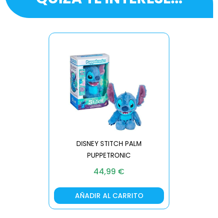
DISNEY STITCH PALM
PUPPETRONIC
REAL FX
44,99
€
AÑADIR AL CARRITO
AÑA