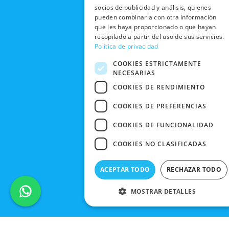
NUESTRAS
r
m
DE COMPRA
socios de publicidad y análisis, quienes
TIENDAS
CANCELAR
pueden combinarla con otra información
PEDIDO
que les haya proporcionado o que hayan
BLACK
recopilado a partir del uso de sus servicios.
FRIDAY
Política de privacidad
CONTACTO
COOKIES ESTRICTAMENTE
NECESARIAS
COOKIES DE RENDIMIENTO
COOKIES DE PREFERENCIAS
COOKIES DE FUNCIONALIDAD
COOKIES NO CLASIFICADAS
ACEPTAR TODO
RECHAZAR TODO
MOSTRAR DETALLES