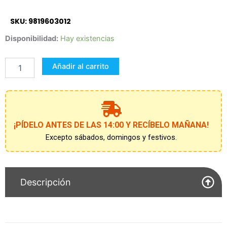
SKU: 9819603012
Parking
Disponibilidad:
Hay existencias
5
Vehiculos
Añadir al carrito
Parking
cantidad
¡PÍDELO ANTES DE LAS 14:00 Y RECÍBELO MAÑANA!
Excepto sábados, domingos y festivos.
Descripción