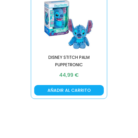
DISNEY STITCH PALM
PUPPETRONIC
REAL FX
44,99
€
AÑADIR AL CARRITO
AÑA