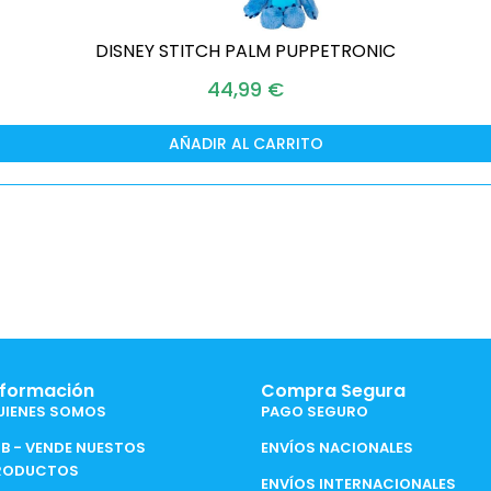
DISNEY STITCH PALM PUPPETRONIC
44,99
€
AÑADIR AL CARRITO
nformación
Compra Segura
UIENES SOMOS
PAGO SEGURO
2B - VENDE NUESTOS
ENVÍOS NACIONALES
RODUCTOS
ENVÍOS INTERNACIONALES