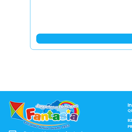
I
Q
B
P