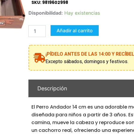
SKU: 9819602998
Perro
Disponibilidad:
Hay existencias
Andador
14
cm
Añadir al carrito
para
niños
+3
años
¡PÍDELO ANTES DE LAS 14:00 Y RECÍB
–
Excepto sábados, domingos y festivos.
Mascota
interactiva
de
peluche
Descripción
cantidad
El Perro Andador 14 cm es una adorable m
diseñada para niños a partir de 3 años. E
camina, mueve la cabeza y reproduce son
un cachorro real, ofreciendo una experien