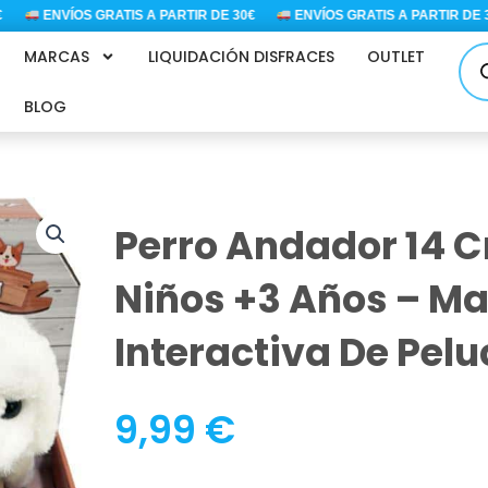
ENVÍOS GRATIS A PARTIR DE 30€
ENVÍOS GRATIS A PARTIR DE 30
Bús
MARCAS
LIQUIDACIÓN DISFRACES
OUTLET
de
pro
BLOG
Perro Andador 14 
Niños +3 Años – M
Interactiva De Pel
9,99
€