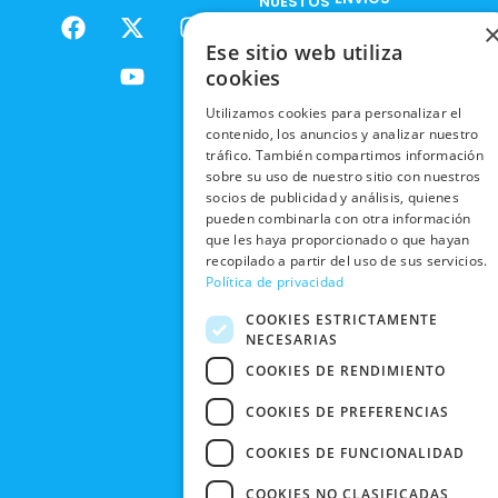
NUESTOS
F
X
Y
I
NACIONALES
POLÍTICAS
PRODUCTOS
a
-
o
n
DE
Ese sitio web utiliza
ENVÍOS
c
t
u
s
RESPONSABILIDAD
PRIVACIDAD
cookies
INTERNACIONALES
e
w
t
t
SOCIAL
EN RRSS
b
i
u
a
Utilizamos cookies para personalizar el
RECOGIDA
TRABAJA
POLÍTICA DE
o
t
b
g
contenido, los anuncios y analizar nuestro
EN TIENDA
CON
PRIVACIDAD
tráfico. También compartimos información
o
t
e
r
NOSOTROS
sobre su uso de nuestro sitio con nuestros
DEVOLUCIONES
k
e
a
CONDICIONES
socios de publicidad y análisis, quienes
Y CAMBIOS
NUESTRAS
r
m
DE COMPRA
pueden combinarla con otra información
TIENDAS
CANCELAR
que les haya proporcionado o que hayan
recopilado a partir del uso de sus servicios.
PEDIDO
BLACK
Política de privacidad
FRIDAY
COOKIES ESTRICTAMENTE
CONTACTO
NECESARIAS
COOKIES DE RENDIMIENTO
COOKIES DE PREFERENCIAS
COOKIES DE FUNCIONALIDAD
COOKIES NO CLASIFICADAS