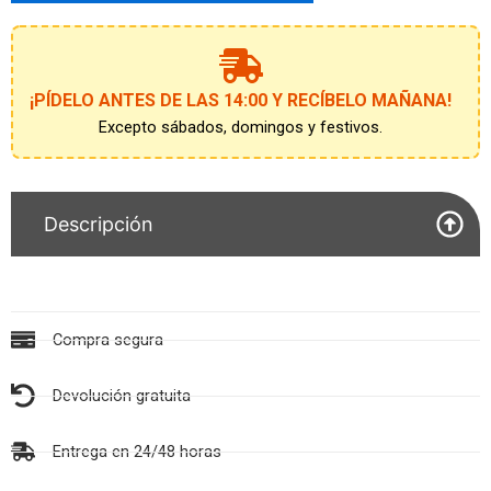
unirte
a
la
lista
de
¡PÍDELO ANTES DE LAS 14:00 Y RECÍBELO MAÑANA!
espera
Excepto sábados, domingos y festivos.
Descripción
Compra segura
Devolución gratuita
Entrega en 24/48 horas