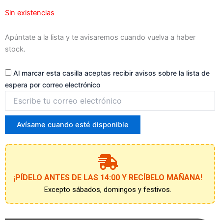
lista
Sin existencias
de
espera
Apúntate a la lista y te avisaremos cuando vuelva a haber
stock.
Al marcar esta casilla aceptas recibir avisos sobre la lista de
espera por correo electrónico
Introduce
tu
correo
para
Avísame cuando esté disponible
unirte
a
la
lista
de
¡PÍDELO ANTES DE LAS 14:00 Y RECÍBELO MAÑANA!
espera
Excepto sábados, domingos y festivos.