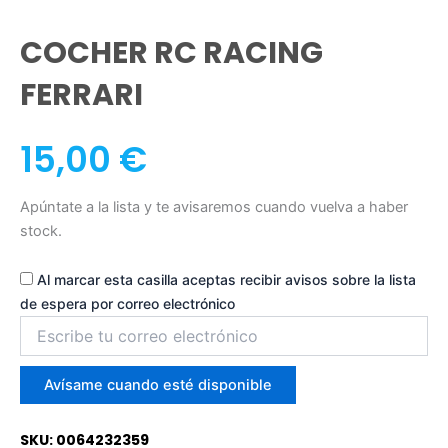
COCHER RC RACING
FERRARI
15,00
€
Apúntate a la lista y te avisaremos cuando vuelva a haber
stock.
Al marcar esta casilla aceptas recibir avisos sobre la lista
de espera por correo electrónico
Introduce
tu
correo
para
Avísame cuando esté disponible
unirte
a
SKU: 0064232359
la