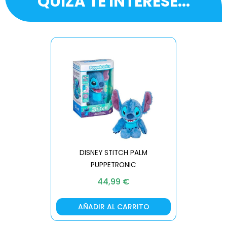
QUIZÁ TE INTERESE...
DISNEY STITCH PALM
PUPPETRONIC
REAL FX
44,99
€
AÑADIR AL CARRITO
AÑA