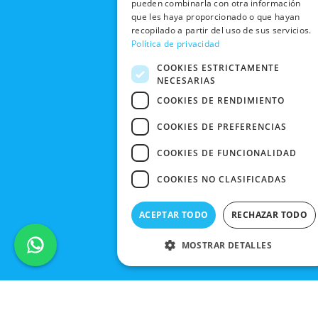
Y CAMBIOS
pueden combinarla con otra información
NUESTRAS
r
m
DE COMPRA
que les haya proporcionado o que hayan
TIENDAS
CANCELAR
recopilado a partir del uso de sus servicios.
PEDIDO
BLACK
Política de privacidad
FRIDAY
COOKIES ESTRICTAMENTE
NECESARIAS
CONTACTO
COOKIES DE RENDIMIENTO
COOKIES DE PREFERENCIAS
COOKIES DE FUNCIONALIDAD
COOKIES NO CLASIFICADAS
ACEPTAR TODO
RECHAZAR TODO
MOSTRAR DETALLES