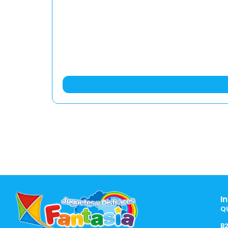
I
Q
B