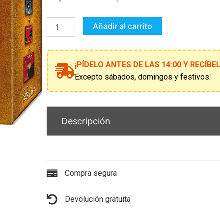
HOMBRES
LOBO
DE
Añadir al carrito
CASTRONEGRO:
EL
PACTO
cantidad
¡PÍDELO ANTES DE LAS 14:00 Y RECÍB
Excepto sábados, domingos y festivos.
Descripción
Compra segura
Devolución gratuita