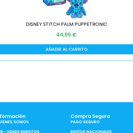
DISNEY STITCH PALM PUPPETRONIC
44,99
€
AÑADIR AL CARRITO
nformación
Compra Segura
UIENES SOMOS
PAGO SEGURO
2B - VENDE NUESTOS
ENVÍOS NACIONALES