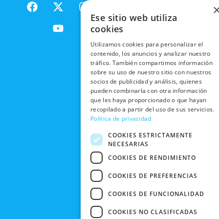
F
X
Y
I
NACIONALES
POLÍTICAS
PRODUCTOS
a
-
o
n
DE
Ese sitio web utiliza
ENVÍOS
c
t
u
s
RESPONSABILIDAD
PRIVACIDAD
cookies
INTERNACIONALES
e
w
t
t
SOCIAL
EN RRSS
b
i
u
a
Utilizamos cookies para personalizar el
RECOGIDA
TRABAJA
POLÍTICA DE
o
t
b
g
contenido, los anuncios y analizar nuestro
EN TIENDA
CON
PRIVACIDAD
tráfico. También compartimos información
o
t
e
r
NOSOTROS
sobre su uso de nuestro sitio con nuestros
DEVOLUCIONES
k
e
a
CONDICIONES
socios de publicidad y análisis, quienes
Y CAMBIOS
NUESTRAS
r
m
DE COMPRA
pueden combinarla con otra información
TIENDAS
CANCELAR
que les haya proporcionado o que hayan
recopilado a partir del uso de sus servicios.
PEDIDO
BLACK
Política de privacidad
FRIDAY
COOKIES ESTRICTAMENTE
CONTACTO
NECESARIAS
COOKIES DE RENDIMIENTO
COOKIES DE PREFERENCIAS
COOKIES DE FUNCIONALIDAD
COOKIES NO CLASIFICADAS