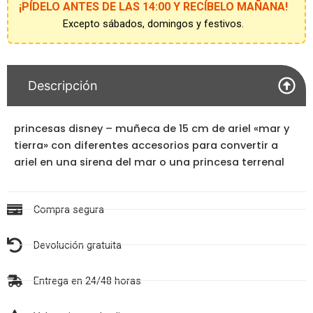
de
¡PÍDELO ANTES DE LAS 14:00 Y RECÍBELO MAÑANA!
espera
Excepto sábados, domingos y festivos.
Descripción
princesas disney – muñeca de 15 cm de ariel «mar y
tierra» con diferentes accesorios para convertir a
ariel en una sirena del mar o una princesa terrenal
Compra segura
Devolución gratuita
Entrega en 24/48 horas