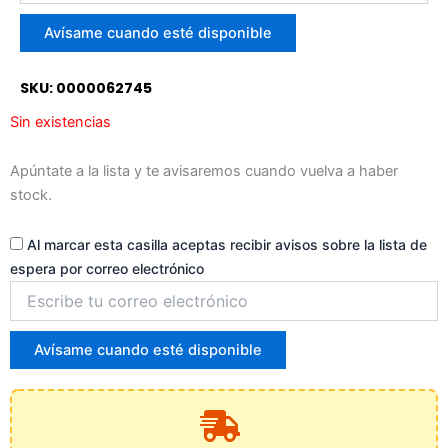
correo
para
Avísame cuando esté disponible
unirte
a
SKU: 0000062745
la
lista
Sin existencias
de
espera
Apúntate a la lista y te avisaremos cuando vuelva a haber
stock.
Al marcar esta casilla aceptas recibir avisos sobre la lista de
espera por correo electrónico
Introduce
tu
correo
para
Avísame cuando esté disponible
unirte
a
la
lista