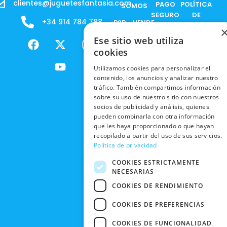
clientes@juguetesfantasia.com
PAGO
POLÍTICA
SOMOS
SEGURO
DE
+34 914 784 788
B2B - VENDE
COOKIES
ENVÍOS
NUESTOS
F
X
Y
I
Ese sitio web utiliza
NACIONALES
POLÍTICAS
PRODUCTOS
a
-
o
n
cookies
DE
ENVÍOS
c
t
u
s
RESPONSABILIDAD
PRIVACIDAD
Utilizamos cookies para personalizar el
INTERNACIONALES
e
w
t
t
SOCIAL
EN RRSS
contenido, los anuncios y analizar nuestro
b
i
u
a
RECOGIDA
TRABAJA
tráfico. También compartimos información
POLÍTICA DE
o
t
b
g
EN TIENDA
sobre su uso de nuestro sitio con nuestros
CON
PRIVACIDAD
o
t
e
r
socios de publicidad y análisis, quienes
NOSOTROS
DEVOLUCIONES
k
e
a
pueden combinarla con otra información
CONDICIONES
Y CAMBIOS
NUESTRAS
r
m
que les haya proporcionado o que hayan
DE COMPRA
recopilado a partir del uso de sus servicios.
TIENDAS
CANCELAR
Política de privacidad
PEDIDO
BLACK
COOKIES ESTRICTAMENTE
FRIDAY
NECESARIAS
CONTACTO
COOKIES DE RENDIMIENTO
COOKIES DE PREFERENCIAS
COOKIES DE FUNCIONALIDAD