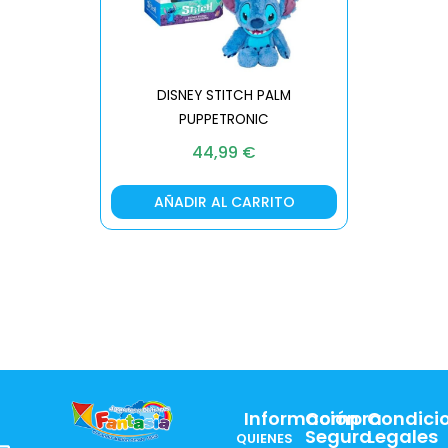
DISNEY STITCH PALM
PUPPETRONIC
REAL FX
44,99
€
AÑADIR AL CARRITO
AÑA
Información
Compra
Condici
Segura
Legales
QUIENES