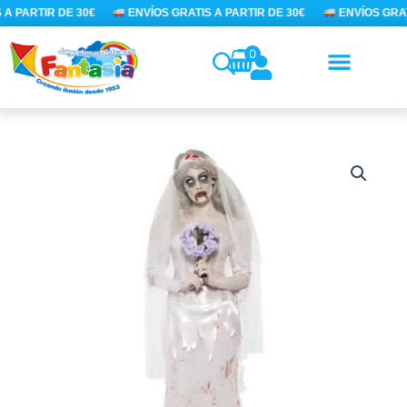
Ir
A PARTIR DE 30€
ENVÍOS GRATIS A PARTIR DE 30€
ENVÍOS GRAT
al
contenido
0