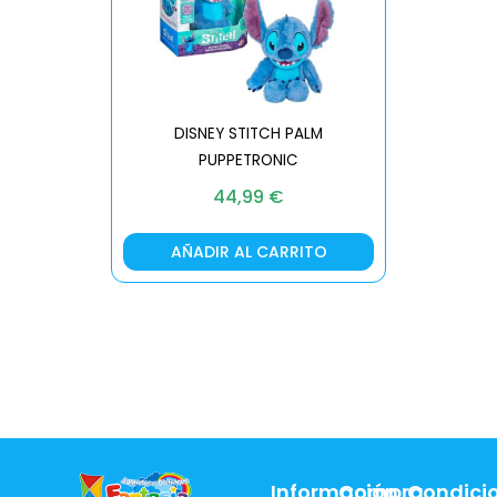
DISNEY STITCH PALM
PUPPETRONIC
REAL FX
44,99
€
AÑADIR AL CARRITO
AÑA
Información
Compra
Condici