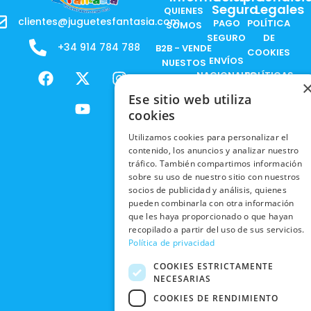
Segura
Legales
QUIENES
clientes@juguetesfantasia.com
PAGO
POLÍTICA
SOMOS
SEGURO
DE
+34 914 784 788
B2B - VENDE
COOKIES
ENVÍOS
NUESTOS
F
X
Y
I
NACIONALES
POLÍTICAS
PRODUCTOS
a
-
o
n
DE
Ese sitio web utiliza
ENVÍOS
c
t
u
s
RESPONSABILIDAD
PRIVACIDAD
INTERNACIONALES
cookies
e
w
t
t
SOCIAL
EN RRSS
b
i
u
a
RECOGIDA
TRABAJA
Utilizamos cookies para personalizar el
POLÍTICA DE
o
t
b
g
EN TIENDA
contenido, los anuncios y analizar nuestro
CON
PRIVACIDAD
o
t
e
r
tráfico. También compartimos información
NOSOTROS
DEVOLUCIONES
k
e
a
sobre su uso de nuestro sitio con nuestros
CONDICIONES
Y CAMBIOS
NUESTRAS
r
m
socios de publicidad y análisis, quienes
DE COMPRA
pueden combinarla con otra información
TIENDAS
CANCELAR
que les haya proporcionado o que hayan
PEDIDO
BLACK
recopilado a partir del uso de sus servicios.
FRIDAY
Política de privacidad
CONTACTO
COOKIES ESTRICTAMENTE
NECESARIAS
COOKIES DE RENDIMIENTO