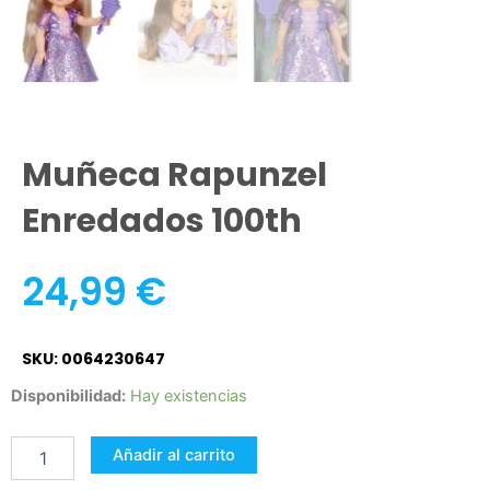
Muñeca Rapunzel
Enredados 100th
24,99
€
SKU: 0064230647
Muñeca
Disponibilidad:
Hay existencias
Rapunzel
Enredados
Añadir al carrito
100th
cantidad