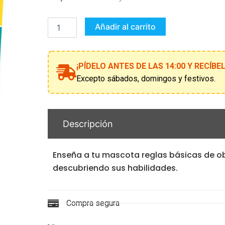
original
actu
academy,
escuela
de
Añadir al carrito
era:
es:
perritos
cantidad
21,99 €.
10,0
¡PÍDELO ANTES DE LAS 14:00 Y RECÍB
Excepto sábados, domingos y festivos.
Descripción
Enseña a tu mascota reglas básicas de ob
descubriendo sus habilidades.
Compra segura