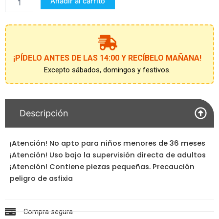
Añadir al carrito
PELO
Y
FANTASIA
PRINCESAS
cantidad
¡PÍDELO ANTES DE LAS 14:00 Y RECÍBELO MAÑANA!
Excepto sábados, domingos y festivos.
Descripción
¡Atención! No apto para niños menores de 36 meses
¡Atención! Uso bajo la supervisión directa de adultos
¡Atención! Contiene piezas pequeñas. Precaución
peligro de asfixia
Compra segura