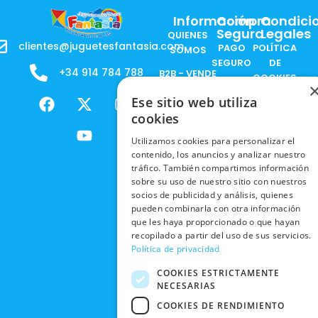
Información
Compra
Condici
Segura
Legales
QUIENES
clientes@juguetesfantasia.com
PAGO
POLÍTICA
SOMOS
SEGURO
DE
+34 914 784 788
B2B - VENDE
COOKIES
ENVÍOS
NUESTOS
F
X
Y
I
Ese sitio web utiliza
NACIONALES
POLÍTICAS
PRODUCTOS
a
-
o
n
DE
cookies
ENVÍOS
c
t
u
s
RESPONSABILIDAD
PRIVACIDAD
INTERNACIONALES
e
w
t
t
SOCIAL
Utilizamos cookies para personalizar el
EN RRSS
contenido, los anuncios y analizar nuestro
b
i
u
a
RECOGIDA
TRABAJA
tráfico. También compartimos información
POLÍTICA DE
o
t
b
g
EN TIENDA
CON
sobre su uso de nuestro sitio con nuestros
PRIVACIDAD
o
t
e
r
NOSOTROS
socios de publicidad y análisis, quienes
DEVOLUCIONES
k
e
a
CONDICIONES
pueden combinarla con otra información
Y CAMBIOS
NUESTRAS
r
m
DE COMPRA
que les haya proporcionado o que hayan
TIENDAS
recopilado a partir del uso de sus servicios.
CANCELAR
Política de privacidad
PEDIDO
BLACK
FRIDAY
COOKIES ESTRICTAMENTE
NECESARIAS
CONTACTO
COOKIES DE RENDIMIENTO