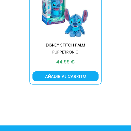
DISNEY STITCH PALM
PUPPETRONIC
REAL FX
44,99
€
AÑADIR AL CARRITO
AÑA