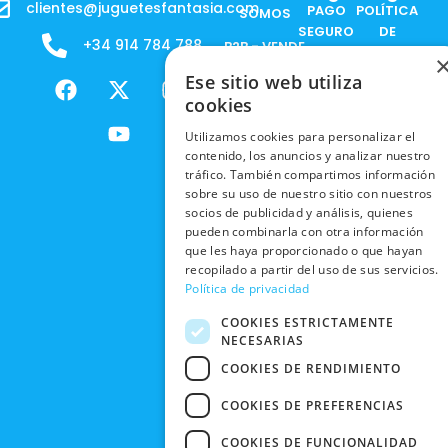
clientes@juguetesfantasia.com
PAGO
POLÍTICA
SOMOS
SEGURO
DE
+34 914 784 788
B2B - VENDE
COOKIES
ENVÍOS
NUESTOS
F
X
Y
I
Ese sitio web utiliza
NACIONALES
POLÍTICAS
PRODUCTOS
a
-
o
n
cookies
DE
ENVÍOS
c
t
u
s
RESPONSABILIDAD
PRIVACIDAD
Utilizamos cookies para personalizar el
INTERNACIONALES
e
w
t
t
SOCIAL
EN RRSS
contenido, los anuncios y analizar nuestro
b
i
u
a
RECOGIDA
TRABAJA
tráfico. También compartimos información
POLÍTICA DE
o
t
b
g
EN TIENDA
sobre su uso de nuestro sitio con nuestros
CON
PRIVACIDAD
o
t
e
r
socios de publicidad y análisis, quienes
NOSOTROS
DEVOLUCIONES
k
e
a
pueden combinarla con otra información
CONDICIONES
Y CAMBIOS
NUESTRAS
r
m
que les haya proporcionado o que hayan
DE COMPRA
recopilado a partir del uso de sus servicios.
TIENDAS
CANCELAR
Política de privacidad
PEDIDO
BLACK
COOKIES ESTRICTAMENTE
FRIDAY
NECESARIAS
CONTACTO
COOKIES DE RENDIMIENTO
COOKIES DE PREFERENCIAS
COOKIES DE FUNCIONALIDAD