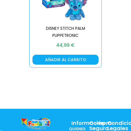
DISNEY STITCH PALM
PUPPETRONIC
REAL FX
44,99
€
AÑADIR AL CARRITO
AÑA
Información
Compra
Condici
Segura
Legales
QUIENES