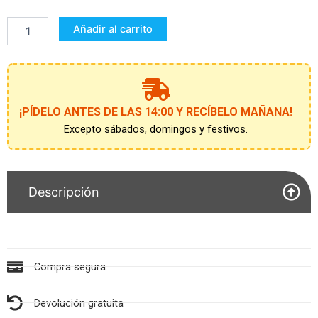
14
ACCESORIOS
Añadir al carrito
P/PELO
CON
CEPILLO
FROZEN
2
cantidad
¡PÍDELO ANTES DE LAS 14:00 Y RECÍBELO MAÑANA!
Excepto sábados, domingos y festivos.
Descripción
Compra segura
Devolución gratuita