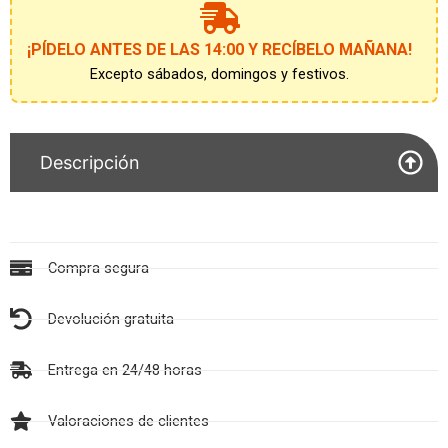
la
lista
de
¡PÍDELO ANTES DE LAS 14:00 Y RECÍBELO MAÑANA!
espera
Excepto sábados, domingos y festivos.
Descripción
Compra segura
Devolución gratuita
Entrega en 24/48 horas
Valoraciones de clientes