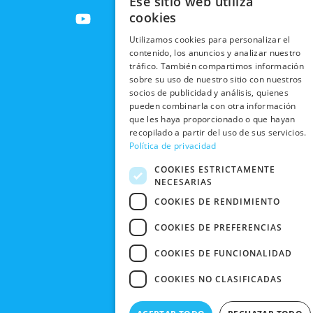
Ese sitio web utiliza
ENVÍOS
c
t
u
s
RESPONSABILIDAD
PRIVACIDAD
cookies
INTERNACIONALES
e
w
t
t
SOCIAL
EN RRSS
b
i
u
a
Utilizamos cookies para personalizar el
RECOGIDA
TRABAJA
POLÍTICA DE
contenido, los anuncios y analizar nuestro
o
t
b
g
EN TIENDA
CON
PRIVACIDAD
tráfico. También compartimos información
o
t
e
r
NOSOTROS
sobre su uso de nuestro sitio con nuestros
DEVOLUCIONES
k
e
a
CONDICIONES
socios de publicidad y análisis, quienes
Y CAMBIOS
NUESTRAS
r
m
DE COMPRA
pueden combinarla con otra información
TIENDAS
que les haya proporcionado o que hayan
CANCELAR
recopilado a partir del uso de sus servicios.
PEDIDO
BLACK
Política de privacidad
FRIDAY
COOKIES ESTRICTAMENTE
CONTACTO
NECESARIAS
COOKIES DE RENDIMIENTO
COOKIES DE PREFERENCIAS
COOKIES DE FUNCIONALIDAD
COOKIES NO CLASIFICADAS