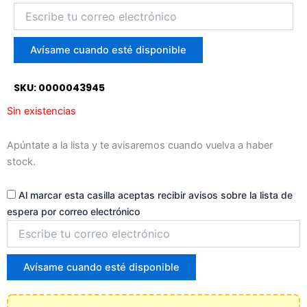
Introduce
tu
correo
para
Avísame cuando esté disponible
unirte
a
SKU: 0000043945
la
lista
Sin existencias
de
espera
Apúntate a la lista y te avisaremos cuando vuelva a haber
stock.
Al marcar esta casilla aceptas recibir avisos sobre la lista de
espera por correo electrónico
Introduce
tu
correo
para
Avísame cuando esté disponible
unirte
a