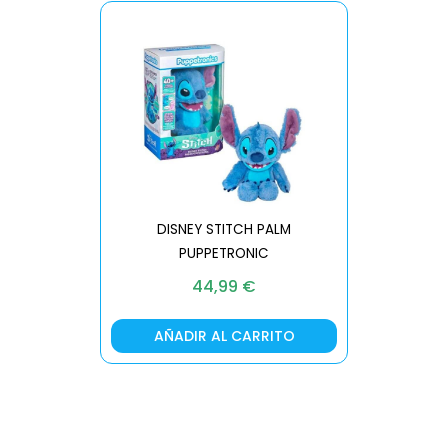
DISNEY STITCH PALM
PUPPETRONIC
REAL FX
44,99
€
AÑADIR AL CARRITO
AÑA