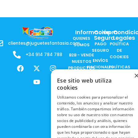
Información
Compra
Condici
Segura
Legales
QUIENES
clientes@juguetesfantasia.com
PAGO
POLÍTICA
SOMOS
SEGURO
DE
+34 914 784 788
B2B - VENDE
COOKIES
ENVÍOS
NUESTOS
F
X
Y
I
NACIONALES
POLÍTICAS
PRODUCTOS
a
-
o
n
DE
ENVÍOS
c
t
u
s
RESPONSABILIDAD
Ese sitio web utiliza
PRIVACIDAD
INTERNACIONALES
e
w
t
t
SOCIAL
EN RRSS
cookies
b
i
u
a
RECOGIDA
TRABAJA
POLÍTICA DE
Utilizamos cookies para personalizar el
o
t
b
g
EN TIENDA
CON
PRIVACIDAD
contenido, los anuncios y analizar nuestro
o
t
e
r
NOSOTROS
tráfico. También compartimos información
DEVOLUCIONES
k
e
a
CONDICIONES
sobre su uso de nuestro sitio con nuestros
Y CAMBIOS
NUESTRAS
r
m
DE COMPRA
socios de publicidad y análisis, quienes
TIENDAS
pueden combinarla con otra información
CANCELAR
que les haya proporcionado o que hayan
PEDIDO
BLACK