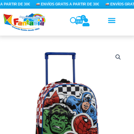
Ir
A PARTIR DE 30€
ENVÍOS GRATIS A PARTIR DE 30€
ENVÍOS GRATI
al
contenido
0