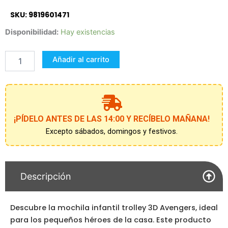
SKU: 9819601471
Mochila
Disponibilidad:
Hay existencias
Infantil
Trolley
Añadir al carrito
3D
Avengers
cantidad
¡PÍDELO ANTES DE LAS 14:00 Y RECÍBELO MAÑANA!
Excepto sábados, domingos y festivos.
Descripción
Descubre la mochila infantil trolley 3D Avengers, ideal
para los pequeños héroes de la casa. Este producto