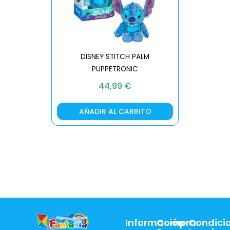
DISNEY STITCH PALM
PUPPETRONIC
REAL FX
44,99
€
AÑADIR AL CARRITO
AÑA
Información
Compra
Condici