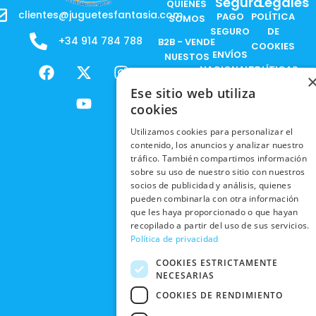
Segura
Legales
QUIENES
clientes@juguetesfantasia.com
PAGO
POLÍTICA
SOMOS
SEGURO
DE
+34 914 784 788
B2B - VENDE
COOKIES
ENVÍOS
NUESTOS
F
X
Y
I
NACIONALES
POLÍTICAS
PRODUCTOS
a
-
o
n
DE
Ese sitio web utiliza
ENVÍOS
c
t
u
s
RESPONSABILIDAD
PRIVACIDAD
INTERNACIONALES
cookies
e
w
t
t
SOCIAL
EN RRSS
b
i
u
a
RECOGIDA
Utilizamos cookies para personalizar el
TRABAJA
POLÍTICA DE
o
t
b
g
EN TIENDA
contenido, los anuncios y analizar nuestro
CON
PRIVACIDAD
o
t
e
r
tráfico. También compartimos información
NOSOTROS
DEVOLUCIONES
k
e
a
sobre su uso de nuestro sitio con nuestros
CONDICIONES
Y CAMBIOS
NUESTRAS
r
m
socios de publicidad y análisis, quienes
DE COMPRA
pueden combinarla con otra información
TIENDAS
CANCELAR
que les haya proporcionado o que hayan
PEDIDO
BLACK
recopilado a partir del uso de sus servicios.
FRIDAY
Política de privacidad
CONTACTO
COOKIES ESTRICTAMENTE
NECESARIAS
COOKIES DE RENDIMIENTO