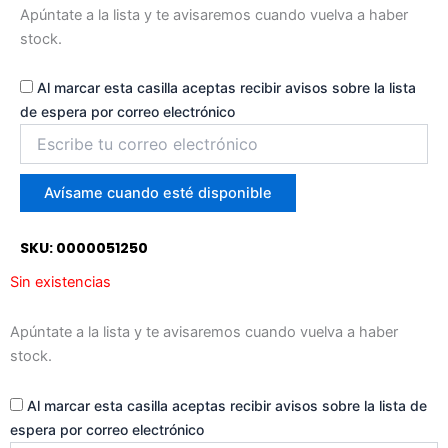
Apúntate a la lista y te avisaremos cuando vuelva a haber
stock.
Al marcar esta casilla aceptas recibir avisos sobre la lista
de espera por correo electrónico
Introduce
tu
correo
para
Avísame cuando esté disponible
unirte
a
SKU: 0000051250
la
lista
Sin existencias
de
espera
Apúntate a la lista y te avisaremos cuando vuelva a haber
stock.
Al marcar esta casilla aceptas recibir avisos sobre la lista de
espera por correo electrónico