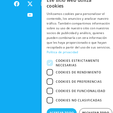
Ese sitio web utiliza
F
X
Y
I
NACIONALES
POLÍTICAS
PRODUCTOS
cookies
a
-
o
n
DE
ENVÍOS
c
t
u
s
RESPONSABILIDAD
PRIVACIDAD
Utilizamos cookies para personalizar el
INTERNACIONALES
e
w
t
t
SOCIAL
EN RRSS
contenido, los anuncios y analizar nuestro
b
i
u
a
tráfico. También compartimos información
RECOGIDA
TRABAJA
POLÍTICA DE
o
t
b
g
sobre su uso de nuestro sitio con nuestros
EN TIENDA
CON
PRIVACIDAD
o
t
e
r
socios de publicidad y análisis, quienes
NOSOTROS
pueden combinarla con otra información
DEVOLUCIONES
k
e
a
CONDICIONES
que les haya proporcionado o que hayan
Y CAMBIOS
NUESTRAS
r
m
DE COMPRA
recopilado a partir del uso de sus servicios.
TIENDAS
CANCELAR
Política de privacidad
PEDIDO
BLACK
COOKIES ESTRICTAMENTE
FRIDAY
NECESARIAS
CONTACTO
COOKIES DE RENDIMIENTO
COOKIES DE PREFERENCIAS
COOKIES DE FUNCIONALIDAD
COOKIES NO CLASIFICADAS
ACEPTAR TODO
RECHAZAR TODO