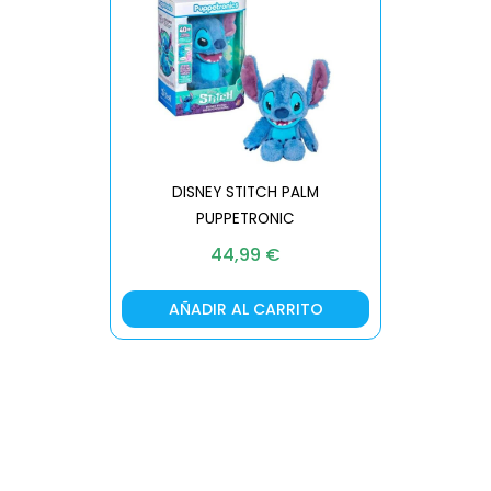
DISNEY STITCH PALM
PUPPETRONIC
REAL FX
44,99
€
AÑADIR AL CARRITO
AÑA