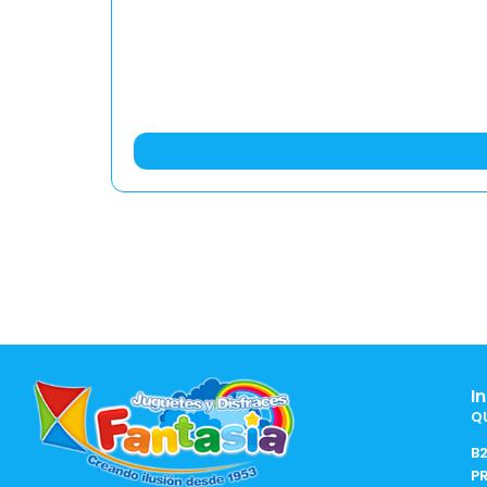
I
Q
B
P