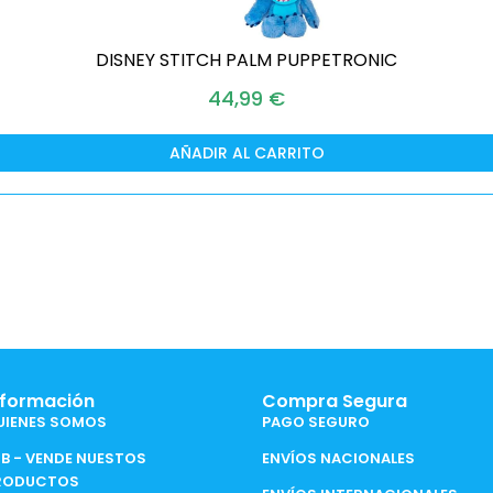
DISNEY STITCH PALM PUPPETRONIC
44,99
€
AÑADIR AL CARRITO
nformación
Compra Segura
UIENES SOMOS
PAGO SEGURO
2B - VENDE NUESTOS
ENVÍOS NACIONALES
RODUCTOS