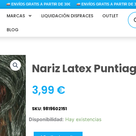
ENVÍOS GRATIS A PARTIR DE 30€
ENVÍOS GRATIS A PARTIR DE 30€
Bús
MARCAS
LIQUIDACIÓN DISFRACES
OUTLET
de
pro
BLOG
Nariz Latex Puntia
3,99
€
SKU: 9819602151
Nariz
Disponibilidad:
Hay existencias
latex
puntiaguda