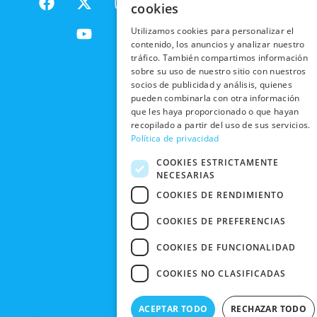
PRODUCTOS
cookies
a
-
o
n
DE
ENVÍOS
c
t
u
s
RESPONSABILIDAD
PRIVACIDAD
Utilizamos cookies para personalizar el
INTERNACIONALES
e
w
t
t
SOCIAL
EN RRSS
contenido, los anuncios y analizar nuestro
b
i
u
a
tráfico. También compartimos información
RECOGIDA
TRABAJA
POLÍTICA DE
o
t
b
g
sobre su uso de nuestro sitio con nuestros
EN TIENDA
CON
PRIVACIDAD
socios de publicidad y análisis, quienes
o
t
e
r
NOSOTROS
pueden combinarla con otra información
DEVOLUCIONES
k
e
a
CONDICIONES
que les haya proporcionado o que hayan
Y CAMBIOS
NUESTRAS
r
m
DE COMPRA
recopilado a partir del uso de sus servicios.
TIENDAS
CANCELAR
Política de privacidad
PEDIDO
BLACK
COOKIES ESTRICTAMENTE
FRIDAY
NECESARIAS
CONTACTO
COOKIES DE RENDIMIENTO
COOKIES DE PREFERENCIAS
COOKIES DE FUNCIONALIDAD
COOKIES NO CLASIFICADAS
ACEPTAR TODO
RECHAZAR TODO