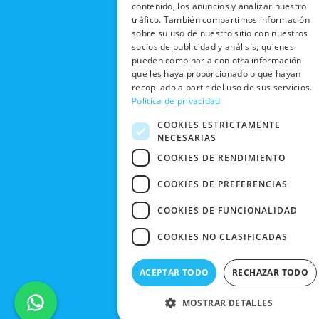
o
t
e
r
contenido, los anuncios y analizar nuestro
NOSOTROS
DEVOLUCIONES
k
e
a
tráfico. También compartimos información
CONDICIONES
Y CAMBIOS
sobre su uso de nuestro sitio con nuestros
NUESTRAS
r
m
DE COMPRA
socios de publicidad y análisis, quienes
TIENDAS
CANCELAR
pueden combinarla con otra información
PEDIDO
BLACK
que les haya proporcionado o que hayan
FRIDAY
recopilado a partir del uso de sus servicios.
Política de privacidad
CONTACTO
COOKIES ESTRICTAMENTE
NECESARIAS
COOKIES DE RENDIMIENTO
COOKIES DE PREFERENCIAS
COOKIES DE FUNCIONALIDAD
COOKIES NO CLASIFICADAS
ACEPTAR TODO
RECHAZAR TODO
MOSTRAR DETALLES