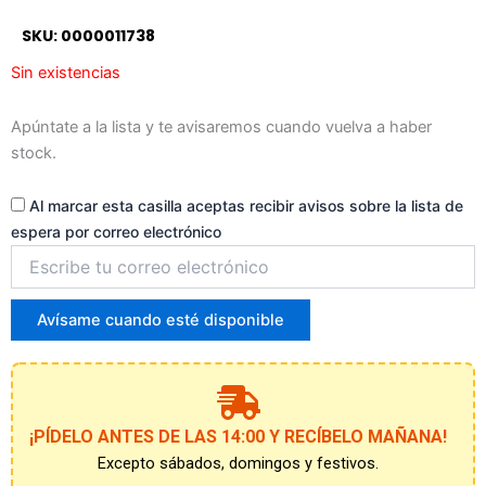
a
SKU: 0000011738
la
lista
Sin existencias
de
espera
Apúntate a la lista y te avisaremos cuando vuelva a haber
stock.
Al marcar esta casilla aceptas recibir avisos sobre la lista de
espera por correo electrónico
Introduce
tu
correo
para
Avísame cuando esté disponible
unirte
a
la
lista
de
¡PÍDELO ANTES DE LAS 14:00 Y RECÍBELO MAÑANA!
espera
Excepto sábados, domingos y festivos.