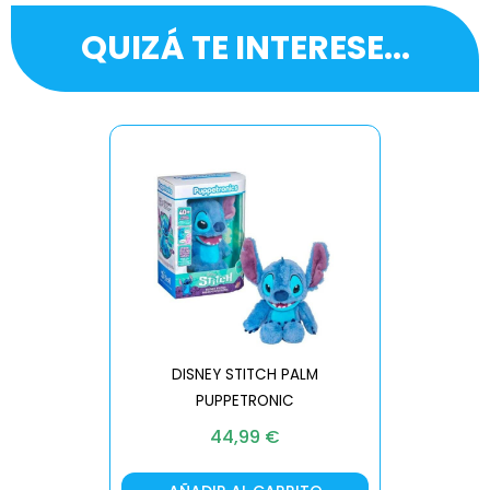
QUIZÁ TE INTERESE...
DISNEY STITCH PALM
PUPPETRONIC
REAL FX
44,99
€