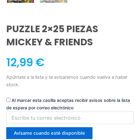
PUZZLE 2×25 PIEZAS
MICKEY & FRIENDS
12,99
€
Apúntate a la lista y te avisaremos cuando vuelva a haber
stock.
Al marcar esta casilla aceptas recibir avisos sobre la lista
de espera por correo electrónico
Introduce
tu
correo
para
Avísame cuando esté disponible
unirte