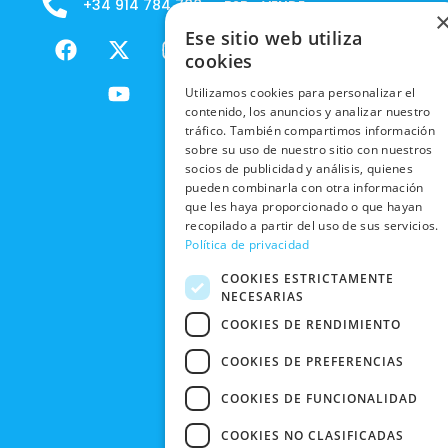
+34 914 784 788
B2B - VENDE
COOKIES
ENVÍOS
NUESTOS
F
X
Y
I
Ese sitio web utiliza
NACIONALES
POLÍTICAS
PRODUCTOS
a
-
o
n
cookies
DE
ENVÍOS
c
t
u
s
RESPONSABILIDAD
PRIVACIDAD
Utilizamos cookies para personalizar el
INTERNACIONALES
e
w
t
t
SOCIAL
EN RRSS
contenido, los anuncios y analizar nuestro
b
i
u
a
tráfico. También compartimos información
RECOGIDA
TRABAJA
POLÍTICA DE
o
t
b
g
sobre su uso de nuestro sitio con nuestros
EN TIENDA
CON
PRIVACIDAD
o
t
e
r
socios de publicidad y análisis, quienes
NOSOTROS
DEVOLUCIONES
k
e
a
pueden combinarla con otra información
CONDICIONES
Y CAMBIOS
que les haya proporcionado o que hayan
NUESTRAS
r
m
DE COMPRA
recopilado a partir del uso de sus servicios.
TIENDAS
CANCELAR
Política de privacidad
PEDIDO
BLACK
COOKIES ESTRICTAMENTE
FRIDAY
NECESARIAS
CONTACTO
COOKIES DE RENDIMIENTO
COOKIES DE PREFERENCIAS
COOKIES DE FUNCIONALIDAD
COOKIES NO CLASIFICADAS