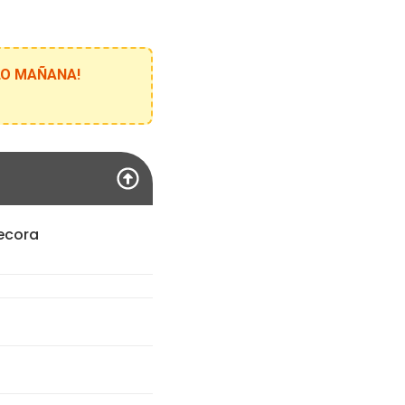
ELO MAÑANA!
decora