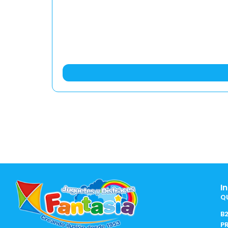
I
Q
B
P