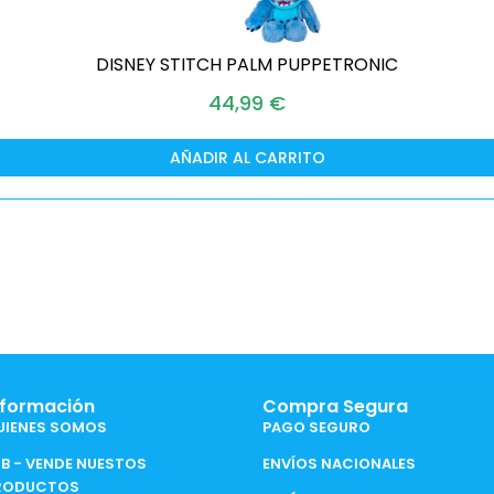
DISNEY STITCH PALM PUPPETRONIC
44,99
€
AÑADIR AL CARRITO
nformación
Compra Segura
UIENES SOMOS
PAGO SEGURO
2B - VENDE NUESTOS
ENVÍOS NACIONALES
RODUCTOS