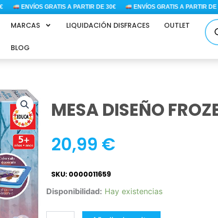
ENVÍOS GRATIS A PARTIR DE 30€
ENVÍOS GRATIS A PARTIR DE 30
Bús
MARCAS
LIQUIDACIÓN DISFRACES
OUTLET
de
pro
BLOG
MESA DISEÑO FROZE
20,99
€
SKU: 0000011659
MESA
Disponibilidad:
Hay existencias
DISEÑO
FROZEN