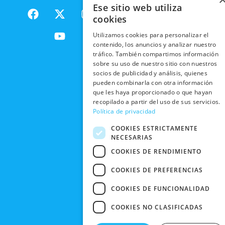
ENVÍOS
NUESTOS
Ese sitio web utiliza
F
X
Y
I
NACIONALES
POLÍTICAS
PRODUCTOS
a
-
o
n
cookies
DE
ENVÍOS
c
t
u
s
RESPONSABILIDAD
PRIVACIDAD
Utilizamos cookies para personalizar el
INTERNACIONALES
e
w
t
t
SOCIAL
EN RRSS
contenido, los anuncios y analizar nuestro
b
i
u
a
tráfico. También compartimos información
RECOGIDA
TRABAJA
POLÍTICA DE
o
t
b
g
sobre su uso de nuestro sitio con nuestros
EN TIENDA
CON
PRIVACIDAD
o
t
e
r
socios de publicidad y análisis, quienes
NOSOTROS
DEVOLUCIONES
pueden combinarla con otra información
k
e
a
CONDICIONES
que les haya proporcionado o que hayan
Y CAMBIOS
NUESTRAS
r
m
DE COMPRA
recopilado a partir del uso de sus servicios.
TIENDAS
CANCELAR
Política de privacidad
PEDIDO
BLACK
COOKIES ESTRICTAMENTE
FRIDAY
NECESARIAS
CONTACTO
COOKIES DE RENDIMIENTO
COOKIES DE PREFERENCIAS
COOKIES DE FUNCIONALIDAD
COOKIES NO CLASIFICADAS