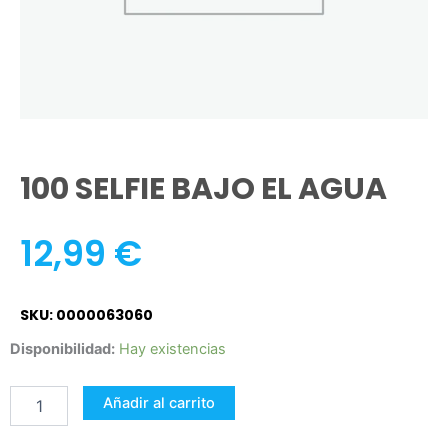
100 SELFIE BAJO EL AGUA
12,99
€
SKU: 0000063060
100
Disponibilidad:
Hay existencias
SELFIE
BAJO
Añadir al carrito
EL
AGUA
cantidad