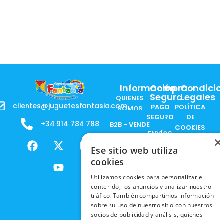
Información
Compra
Condici
Segura
Legales
QUIENES
clientes@juguetesfantasia.com
PAGO
POLÍTICA
SOMOS
SEGURO
DE
+34 914 784 788
B2B - VENDE
COOKIES
ENVÍOS
NUESTOS
F
X
Y
I
NACIONALES
POLÍTICAS
PRODUCTOS
Ese sitio web utiliza
a
-
o
n
DE
ENVÍOS
c
t
u
s
cookies
RESPONSABILIDAD
PRIVACIDAD
INTERNACIONALES
e
w
t
t
SOCIAL
EN RRSS
Utilizamos cookies para personalizar el
b
i
u
a
RECOGIDA
contenido, los anuncios y analizar nuestro
TRABAJA
POLÍTICA DE
o
t
b
g
tráfico. También compartimos información
EN TIENDA
CON
PRIVACIDAD
o
t
e
r
sobre su uso de nuestro sitio con nuestros
NOSOTROS
DEVOLUCIONES
k
e
a
socios de publicidad y análisis, quienes
CONDICIONES