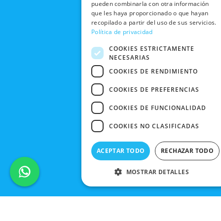
Y CAMBIOS
pueden combinarla con otra información
NUESTRAS
r
m
DE COMPRA
que les haya proporcionado o que hayan
TIENDAS
CANCELAR
recopilado a partir del uso de sus servicios.
PEDIDO
BLACK
Política de privacidad
FRIDAY
COOKIES ESTRICTAMENTE
NECESARIAS
CONTACTO
COOKIES DE RENDIMIENTO
COOKIES DE PREFERENCIAS
COOKIES DE FUNCIONALIDAD
COOKIES NO CLASIFICADAS
ACEPTAR TODO
RECHAZAR TODO
MOSTRAR DETALLES