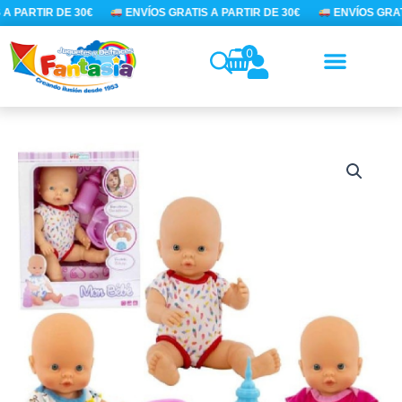
Ir
A PARTIR DE 30€
ENVÍOS GRATIS A PARTIR DE 30€
ENVÍOS GRATI
al
contenido
0