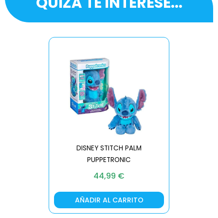
QUIZÁ TE INTERESE...
DISNEY STITCH PALM
PUPPETRONIC
REAL FX
44,99
€
AÑADIR AL CARRITO
AÑA