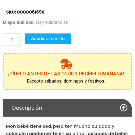
SKU: 0000061690
BABY
Disponibilidad:
Hay existencias
PIPI
35
Añadir al carrito
CM
cantidad
¡PÍDELO ANTES DE LAS 14:00 Y RECÍBELO MAÑANA!
Excepto sábados, domingos y festivos.
Descripción
Mon bébé tiene sed, pero ten mucho cuidado y
colócalo rápidamente en su orinal, después de beber