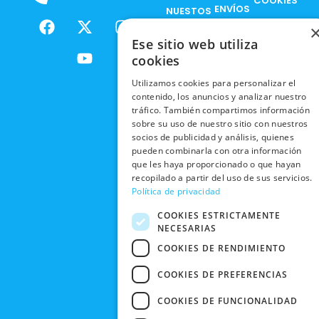
COOKIES
ENVÍOS
NUESTOS
F
X
Y
I
NACIONALES
POLÍTICAS
PRODUCTOS
a
-
o
n
DE
Ese sitio web utiliza
ENVÍOS
c
t
u
s
RESPONSABILIDAD
PRIVACIDAD
cookies
INTERNACIONALES
e
w
t
t
SOCIAL
EN RRSS
b
i
u
a
Utilizamos cookies para personalizar el
RECOGIDA
TRABAJA
POLÍTICA DE
o
t
b
g
contenido, los anuncios y analizar nuestro
EN TIENDA
CON
PRIVACIDAD
o
t
e
r
tráfico. También compartimos información
NOSOTROS
DEVOLUCIONES
sobre su uso de nuestro sitio con nuestros
k
e
a
CONDICIONES
socios de publicidad y análisis, quienes
Y CAMBIOS
NUESTRAS
r
m
DE COMPRA
pueden combinarla con otra información
TIENDAS
CANCELAR
que les haya proporcionado o que hayan
PEDIDO
recopilado a partir del uso de sus servicios.
BLACK
Política de privacidad
FRIDAY
COOKIES ESTRICTAMENTE
CONTACTO
NECESARIAS
COOKIES DE RENDIMIENTO
COOKIES DE PREFERENCIAS
COOKIES DE FUNCIONALIDAD