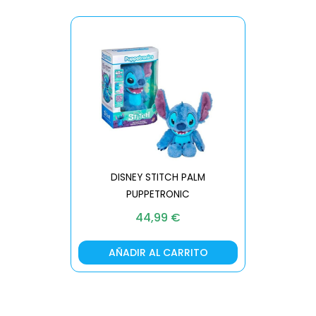
DISNEY STITCH PALM
PUPPETRONIC
REAL FX
44,99
€
AÑADIR AL CARRITO
AÑA