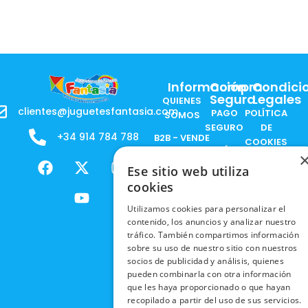
Información
Compra
Condici
Segura
Legales
QUIENES
clientes@juguetesfantasia.com
PAGO
POLÍTICA
SOMOS
SEGURO
DE
+34 914 784 788
B2B - VENDE
COOKIES
ENVÍOS
NUESTOS
F
X
Y
I
NACIONALES
POLÍTICAS
PRODUCTOS
Ese sitio web utiliza
a
-
o
n
DE
cookies
ENVÍOS
c
t
u
s
RESPONSABILIDAD
PRIVACIDAD
INTERNACIONALES
e
w
t
t
SOCIAL
EN RRSS
Utilizamos cookies para personalizar el
b
i
u
a
contenido, los anuncios y analizar nuestro
RECOGIDA
TRABAJA
POLÍTICA DE
o
t
b
g
tráfico. También compartimos información
EN TIENDA
CON
PRIVACIDAD
o
t
e
r
sobre su uso de nuestro sitio con nuestros
NOSOTROS
DEVOLUCIONES
socios de publicidad y análisis, quienes
k
e
a
CONDICIONES
pueden combinarla con otra información
Y CAMBIOS
NUESTRAS
r
m
DE COMPRA
que les haya proporcionado o que hayan
TIENDAS
CANCELAR
recopilado a partir del uso de sus servicios.