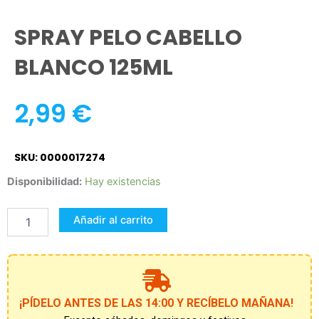
SPRAY PELO CABELLO
BLANCO 125ML
2,99
€
SKU: 0000017274
SPRAY
Disponibilidad:
Hay existencias
PELO
CABELLO
Añadir al carrito
BLANCO
125ML
cantidad
¡PÍDELO ANTES DE LAS 14:00 Y RECÍBELO MAÑANA!