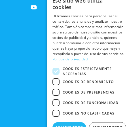
Ese sitio web utiliza
ENVÍOS
c
t
u
s
RESPONSABILIDAD
PRIVACIDAD
cookies
INTERNACIONALES
e
w
t
t
SOCIAL
EN RRSS
b
i
u
a
Utilizamos cookies para personalizar el
RECOGIDA
TRABAJA
POLÍTICA DE
contenido, los anuncios y analizar nuestro
o
t
b
g
EN TIENDA
CON
PRIVACIDAD
tráfico. También compartimos información
o
t
e
r
NOSOTROS
sobre su uso de nuestro sitio con nuestros
DEVOLUCIONES
k
e
a
CONDICIONES
socios de publicidad y análisis, quienes
Y CAMBIOS
NUESTRAS
r
m
DE COMPRA
pueden combinarla con otra información
TIENDAS
que les haya proporcionado o que hayan
CANCELAR
recopilado a partir del uso de sus servicios.
PEDIDO
BLACK
Política de privacidad
FRIDAY
COOKIES ESTRICTAMENTE
CONTACTO
NECESARIAS
COOKIES DE RENDIMIENTO
COOKIES DE PREFERENCIAS
COOKIES DE FUNCIONALIDAD
COOKIES NO CLASIFICADAS