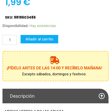
1,99
€
SKU: 9819603486
MEDIAS
Disponibilidad:
Hay existencias
VERDES
Y
Añadir al carrito
ROJAS
ADULTA
cantidad
¡PÍDELO ANTES DE LAS 14:00 Y RECÍBELO MAÑANA!
Excepto sábados, domingos y festivos.
Descripción