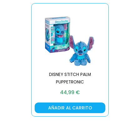
DISNEY STITCH PALM
PUPPETRONIC
REAL FX
44,99
€
AÑADIR AL CARRITO
AÑA