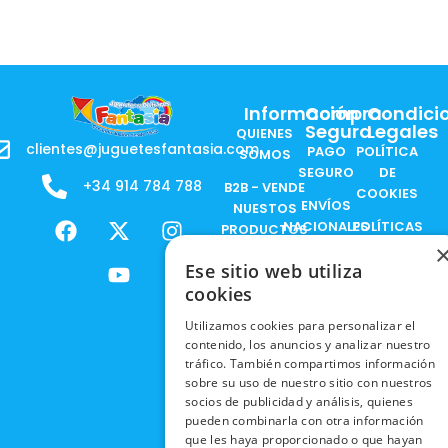
Información
Compra
Condici
Segura
Legales
QUIENES
clientes@juguetesfantasia.com
PAGO
POLÍTICA
SOMOS
SEGURO
DE
+34 914 784 788
B2B - VENDE
COOKIES
ENVÍOS
NUESTOS
F
X
Y
I
NACIONALES
POLÍTICAS
PRODUCTOS
a
-
o
n
DE
ENVÍOS
c
t
u
s
RESPONSABILIDAD
Ese sitio web utiliza
PRIVACIDAD
INTERNACIONALES
e
w
t
t
SOCIAL
EN RRSS
cookies
b
i
u
a
RECOGIDA
TRABAJA
POLÍTICA DE
o
t
b
g
Utilizamos cookies para personalizar el
EN TIENDA
CON
PRIVACIDAD
contenido, los anuncios y analizar nuestro
o
t
e
r
NOSOTROS
tráfico. También compartimos información
DEVOLUCIONES
k
e
a
CONDICIONES
sobre su uso de nuestro sitio con nuestros
Y CAMBIOS
NUESTRAS
r
m
DE COMPRA
socios de publicidad y análisis, quienes
TIENDAS
pueden combinarla con otra información
CANCELAR
que les haya proporcionado o que hayan
PEDIDO
BLACK