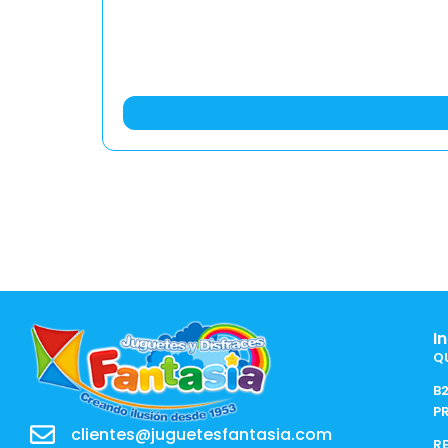
I
Q
B
P
clientes@juguetesfantasia.com
R