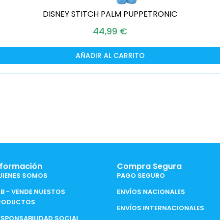
DISNEY STITCH PALM PUPPETRONIC
44,99
€
AÑADIR AL CARRITO
nformación
Compra Segura
UIENES SOMOS
PAGO SEGURO
2B - VENDE NUESTOS
ENVÍOS NACIONALES
RODUCTOS
ENVÍOS INTERNACIONALES
ESPONSABILIDAD SOCIAL