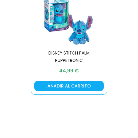
DISNEY STITCH PALM
PUPPETRONIC
REAL FX
44,99
€
AÑADIR AL CARRITO
AÑA