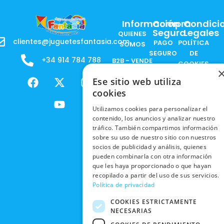
Información
Compra
Condici
Segura
Legales
QUIENES
clientes@juguetesfantasia.com
PAGO
POLÍTICA
SOMOS
SEGURO
DE
+34 914 784 788
B2B - VENDE
COOKIES
ENVÍOS
NUESTOS
F
X
Y
I
Ese sitio web utiliza
NACIONALES
POLÍTICAS
PRODUCTOS
a
-
o
n
DE
cookies
ENVÍOS
c
t
u
s
RESPONSABILIDAD
PRIVACIDAD
INTERNACIONALES
e
w
t
t
SOCIAL
Utilizamos cookies para personalizar el
EN RRSS
contenido, los anuncios y analizar nuestro
b
i
u
a
RECOGIDA
TRABAJA
tráfico. También compartimos información
POLÍTICA DE
o
t
b
g
EN TIENDA
CON
sobre su uso de nuestro sitio con nuestros
PRIVACIDAD
o
t
e
r
NOSOTROS
socios de publicidad y análisis, quienes
DEVOLUCIONES
k
e
a
CONDICIONES
pueden combinarla con otra información
Y CAMBIOS
NUESTRAS
r
m
DE COMPRA
que les haya proporcionado o que hayan
TIENDAS
recopilado a partir del uso de sus servicios.
CANCELAR
Política de privacidad
PEDIDO
BLACK
FRIDAY
COOKIES ESTRICTAMENTE
NECESARIAS
CONTACTO