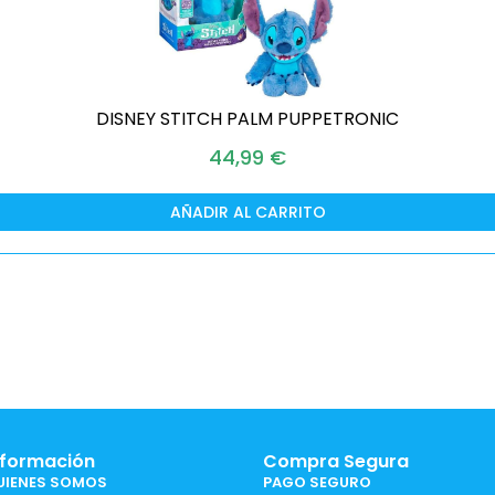
DISNEY STITCH PALM PUPPETRONIC
44,99
€
AÑADIR AL CARRITO
nformación
Compra Segura
UIENES SOMOS
PAGO SEGURO