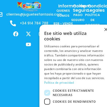
Información
Compra
Condici
Segura
Legales
QUIENES
clientes@juguetesfantasia.com
PAGO
POLÍTICA
SOMOS
SEGURO
DE
+34 914 784 788
B2B - VENDE
COOKIES
ENVÍOS
NUESTOS
F
X
Y
I
Ese sitio web utiliza
NACIONALES
POLÍTICAS
PRODUCTOS
a
-
o
n
DE
cookies
ENVÍOS
c
t
u
s
RESPONSABILIDAD
PRIVACIDAD
INTERNACIONALES
e
w
t
t
SOCIAL
Utilizamos cookies para personalizar el
EN RRSS
contenido, los anuncios y analizar nuestro
b
i
u
a
RECOGIDA
TRABAJA
tráfico. También compartimos información
POLÍTICA DE
o
t
b
g
EN TIENDA
CON
sobre su uso de nuestro sitio con nuestros
PRIVACIDAD
o
t
e
r
NOSOTROS
socios de publicidad y análisis, quienes
DEVOLUCIONES
k
e
a
CONDICIONES
pueden combinarla con otra información
Y CAMBIOS
NUESTRAS
r
m
DE COMPRA
que les haya proporcionado o que hayan
TIENDAS
recopilado a partir del uso de sus servicios.
CANCELAR
Política de privacidad
PEDIDO
BLACK
FRIDAY
COOKIES ESTRICTAMENTE
NECESARIAS
CONTACTO
COOKIES DE RENDIMIENTO