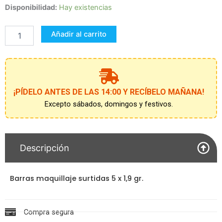
CAJA
Disponibilidad:
Hay existencias
5
BARRAS
Añadir al carrito
MAQUILLAJE
cantidad
¡PÍDELO ANTES DE LAS 14:00 Y RECÍBELO MAÑANA!
Excepto sábados, domingos y festivos.
Descripción
Barras maquillaje surtidas 5 x 1,9 gr.
Compra segura