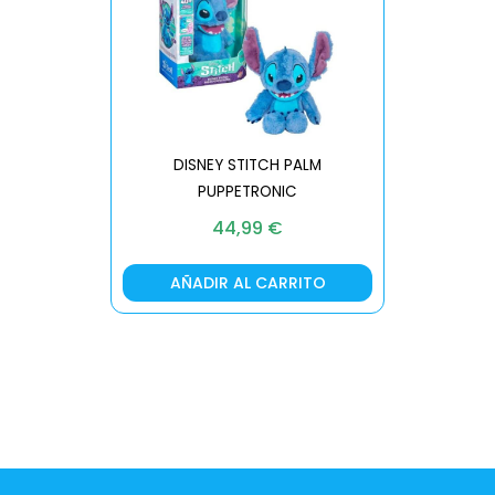
DISNEY STITCH PALM
PUPPETRONIC
REAL FX
44,99
€
AÑADIR AL CARRITO
AÑA