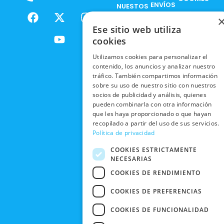
ENVÍOS
NUESTOS
F
X
Y
I
NACIONALES
POLÍTICAS
PRODUCTOS
a
-
o
n
DE
Ese sitio web utiliza
ENVÍOS
c
t
u
s
RESPONSABILIDAD
PRIVACIDAD
cookies
INTERNACIONALES
e
w
t
t
SOCIAL
EN RRSS
b
i
u
a
Utilizamos cookies para personalizar el
RECOGIDA
TRABAJA
POLÍTICA DE
o
t
b
g
contenido, los anuncios y analizar nuestro
EN TIENDA
CON
PRIVACIDAD
o
t
e
r
tráfico. También compartimos información
NOSOTROS
DEVOLUCIONES
sobre su uso de nuestro sitio con nuestros
k
e
a
CONDICIONES
socios de publicidad y análisis, quienes
Y CAMBIOS
NUESTRAS
r
m
DE COMPRA
pueden combinarla con otra información
TIENDAS
CANCELAR
que les haya proporcionado o que hayan
PEDIDO
recopilado a partir del uso de sus servicios.
BLACK
Política de privacidad
FRIDAY
COOKIES ESTRICTAMENTE
CONTACTO
NECESARIAS
COOKIES DE RENDIMIENTO
COOKIES DE PREFERENCIAS
COOKIES DE FUNCIONALIDAD