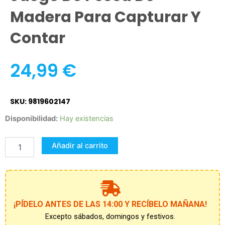
Madera Para Capturar Y
Contar
24,99
€
SKU: 9819602147
Juego
Disponibilidad:
Hay existencias
De
Pesca
Añadir al carrito
De
Madera
para
Capturar
Y
Contar
¡PÍDELO ANTES DE LAS 14:00 Y RECÍBELO MAÑANA!
cantidad
Excepto sábados, domingos y festivos.