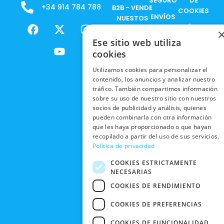
SEGURO
DE
+34 914 784 788
B2B - VENDE
COOKIES
ENVÍOS
NUESTOS
F
X
Y
I
NACIONALES
POLÍTICAS
PRODUCTOS
a
-
o
n
DE
Ese sitio web utiliza
ENVÍOS
c
t
u
s
RESPONSABILIDAD
PRIVACIDAD
cookies
INTERNACIONALES
e
w
t
t
SOCIAL
EN RRSS
b
i
u
a
Utilizamos cookies para personalizar el
RECOGIDA
TRABAJA
POLÍTICA DE
o
t
b
g
contenido, los anuncios y analizar nuestro
EN TIENDA
CON
PRIVACIDAD
o
t
e
r
tráfico. También compartimos información
NOSOTROS
DEVOLUCIONES
k
e
a
sobre su uso de nuestro sitio con nuestros
CONDICIONES
Y CAMBIOS
socios de publicidad y análisis, quienes
NUESTRAS
r
m
DE COMPRA
pueden combinarla con otra información
TIENDAS
CANCELAR
que les haya proporcionado o que hayan
PEDIDO
BLACK
recopilado a partir del uso de sus servicios.
Política de privacidad
FRIDAY
COOKIES ESTRICTAMENTE
CONTACTO
NECESARIAS
COOKIES DE RENDIMIENTO
COOKIES DE PREFERENCIAS
COOKIES DE FUNCIONALIDAD