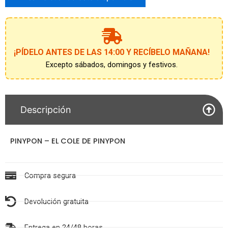
unirte
a
la
lista
de
¡PÍDELO ANTES DE LAS 14:00 Y RECÍBELO MAÑANA!
espera
Excepto sábados, domingos y festivos.
Descripción
PINYPON – EL COLE DE PINYPON
Compra segura
Devolución gratuita
Entrega en 24/48 horas