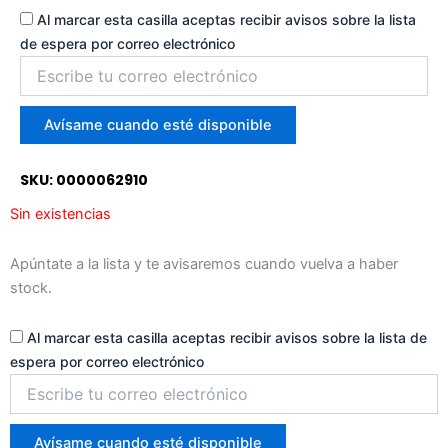
Al marcar esta casilla aceptas recibir avisos sobre la lista
de espera por correo electrónico
Introduce
tu
correo
para
Avísame cuando esté disponible
unirte
a
SKU: 0000062910
la
lista
Sin existencias
de
espera
Apúntate a la lista y te avisaremos cuando vuelva a haber
stock.
Al marcar esta casilla aceptas recibir avisos sobre la lista de
espera por correo electrónico
Introduce
tu
correo
para
Avísame cuando esté disponible