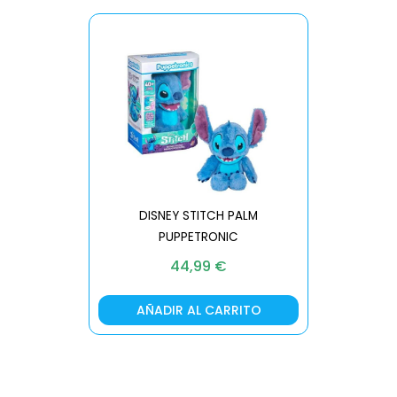
DISNEY STITCH PALM
PUPPETRONIC
REAL FX
44,99
€
AÑADIR AL CARRITO
AÑA