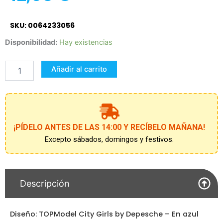
SKU: 0064233056
Set
Disponibilidad:
Hay existencias
de
diseño
Añadir al carrito
crea
tu
TOPModel
cantidad
¡PÍDELO ANTES DE LAS 14:00 Y RECÍBELO MAÑANA!
Excepto sábados, domingos y festivos.
Descripción
Diseño: TOPModel City Girls by Depesche – En azul