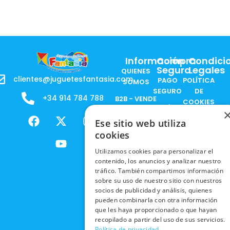
Información
Compra
Condici
Segura
Legales
QUIENES
clientes@juguetesfantasia.com
PAGO
POLÍTICA
SOMOS
SEGURO
DE
+34 914 784 788
B2B - VENDE
COOKIES
ENVÍOS
NUESTOS
F
X
Y
I
NACIONALES
POLÍTICAS
PRODUCTOS
Ese sitio web utiliza
a
-
o
n
DE
cookies
ENVÍOS
c
t
u
s
RESPONSABILIDAD
PRIVACIDAD
INTERNACIONALES
e
w
t
t
SOCIAL
EN RRSS
Utilizamos cookies para personalizar el
b
i
u
a
contenido, los anuncios y analizar nuestro
RECOGIDA
TRABAJA
POLÍTICA DE
o
t
b
g
tráfico. También compartimos información
EN TIENDA
CON
PRIVACIDAD
sobre su uso de nuestro sitio con nuestros
o
t
e
r
NOSOTROS
socios de publicidad y análisis, quienes
DEVOLUCIONES
k
e
a
CONDICIONES
pueden combinarla con otra información
Y CAMBIOS
NUESTRAS
r
m
DE COMPRA
que les haya proporcionado o que hayan
TIENDAS
CANCELAR
recopilado a partir del uso de sus servicios.
PEDIDO
Política de privacidad