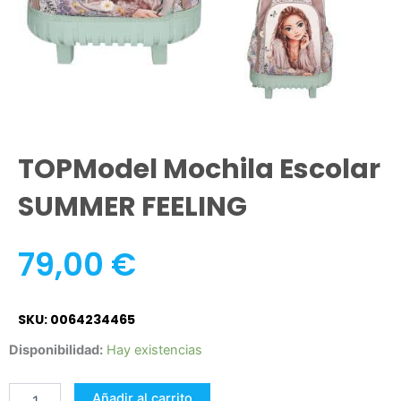
TOPModel Mochila Escolar
SUMMER FEELING
79,00
€
SKU: 0064234465
TOPModel
Disponibilidad:
Hay existencias
mochila
escolar
Añadir al carrito
SUMMER