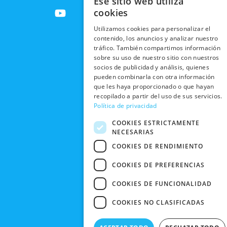
Ese sitio web utiliza
ENVÍOS
c
t
u
s
RESPONSABILIDAD
PRIVACIDAD
cookies
INTERNACIONALES
e
w
t
t
SOCIAL
EN RRSS
b
i
u
a
Utilizamos cookies para personalizar el
RECOGIDA
TRABAJA
POLÍTICA DE
contenido, los anuncios y analizar nuestro
o
t
b
g
EN TIENDA
CON
PRIVACIDAD
tráfico. También compartimos información
o
t
e
r
NOSOTROS
sobre su uso de nuestro sitio con nuestros
DEVOLUCIONES
k
e
a
CONDICIONES
socios de publicidad y análisis, quienes
Y CAMBIOS
NUESTRAS
r
m
DE COMPRA
pueden combinarla con otra información
TIENDAS
que les haya proporcionado o que hayan
CANCELAR
recopilado a partir del uso de sus servicios.
PEDIDO
BLACK
Política de privacidad
FRIDAY
COOKIES ESTRICTAMENTE
CONTACTO
NECESARIAS
COOKIES DE RENDIMIENTO
COOKIES DE PREFERENCIAS
COOKIES DE FUNCIONALIDAD
COOKIES NO CLASIFICADAS