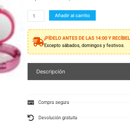
polvos
con
brillo
Añadir al carrito
BEAUTY
and
ME
cantidad
¡PÍDELO ANTES DE LAS 14:00 Y RECÍB
Excepto sábados, domingos y festivos.
Descripción
Compra segura
Devolución gratuita