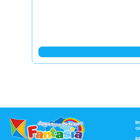
I
Q
B