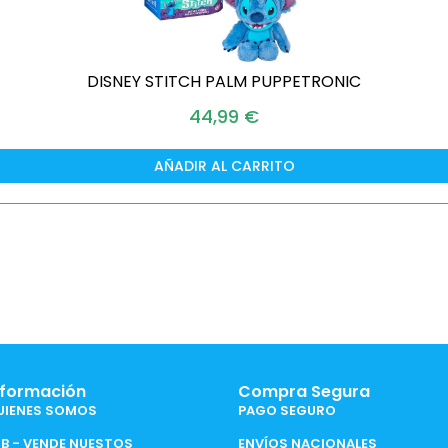
DISNEY STITCH PALM PUPPETRONIC
44,99
€
AÑADIR AL CARRITO
nformación
Compra Segura
UIENES SOMOS
PAGO SEGURO
2B - VENDE NUESTOS
ENVÍOS NACIONALES