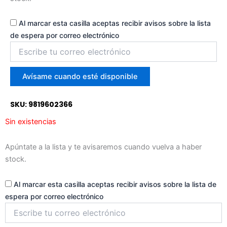
Al marcar esta casilla aceptas recibir avisos sobre la lista
de espera por correo electrónico
Introduce
tu
correo
para
Avísame cuando esté disponible
unirte
a
SKU: 9819602366
la
lista
Sin existencias
de
espera
Apúntate a la lista y te avisaremos cuando vuelva a haber
stock.
Al marcar esta casilla aceptas recibir avisos sobre la lista de
espera por correo electrónico
Introduce
tu