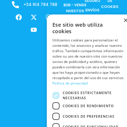
SEGURO
DE
+34 914 784 788
B2B - VENDE
COOKIES
ENVÍOS
NUESTOS
F
X
Y
I
NACIONALES
POLÍTICAS
PRODUCTOS
a
-
o
n
DE
Ese sitio web utiliza
ENVÍOS
c
t
u
s
RESPONSABILIDAD
PRIVACIDAD
cookies
INTERNACIONALES
e
w
t
t
SOCIAL
EN RRSS
b
i
u
a
Utilizamos cookies para personalizar el
RECOGIDA
TRABAJA
POLÍTICA DE
o
t
b
g
contenido, los anuncios y analizar nuestro
EN TIENDA
CON
PRIVACIDAD
o
t
e
r
tráfico. También compartimos información
NOSOTROS
DEVOLUCIONES
k
e
a
sobre su uso de nuestro sitio con nuestros
CONDICIONES
Y CAMBIOS
socios de publicidad y análisis, quienes
NUESTRAS
r
m
DE COMPRA
pueden combinarla con otra información
TIENDAS
CANCELAR
que les haya proporcionado o que hayan
PEDIDO
BLACK
recopilado a partir del uso de sus servicios.
Política de privacidad
FRIDAY
COOKIES ESTRICTAMENTE
CONTACTO
NECESARIAS
COOKIES DE RENDIMIENTO
COOKIES DE PREFERENCIAS
COOKIES DE FUNCIONALIDAD