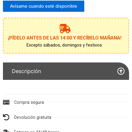
correo
para
Avísame cuando esté disponible
unirte
a
la
lista
de
¡PÍDELO ANTES DE LAS 14:00 Y RECÍBELO MAÑANA!
espera
Excepto sábados, domingos y festivos.
Descripción
Compra segura
Devolución gratuita