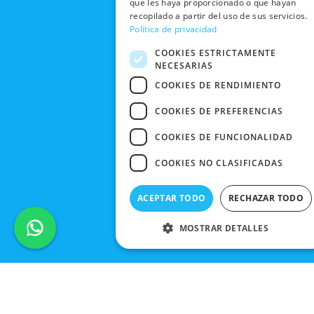
k
e
a
que les haya proporcionado o que hayan
CONDICIONES
Y CAMBIOS
NUESTRAS
r
m
recopilado a partir del uso de sus servicios.
DE COMPRA
TIENDAS
Política de privacidad
CANCELAR
PEDIDO
BLACK
COOKIES ESTRICTAMENTE
NECESARIAS
FRIDAY
COOKIES DE RENDIMIENTO
CONTACTO
COOKIES DE PREFERENCIAS
COOKIES DE FUNCIONALIDAD
COOKIES NO CLASIFICADAS
ACEPTAR TODO
RECHAZAR TODO
MOSTRAR DETALLES