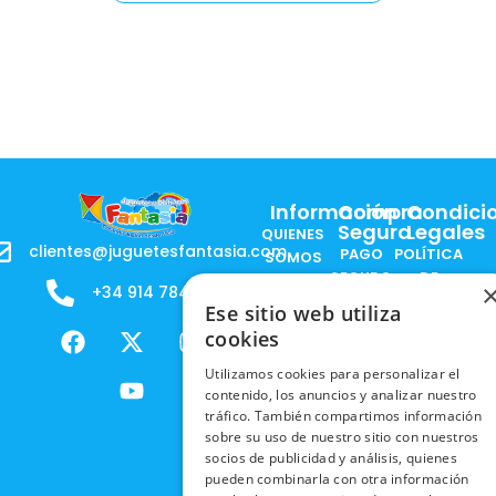
Información
Compra
Condici
Segura
Legales
QUIENES
clientes@juguetesfantasia.com
PAGO
POLÍTICA
SOMOS
SEGURO
DE
+34 914 784 788
B2B - VENDE
COOKIES
Ese sitio web utiliza
ENVÍOS
NUESTOS
F
X
Y
I
cookies
NACIONALES
POLÍTICAS
PRODUCTOS
a
-
o
n
DE
ENVÍOS
c
t
u
s
Utilizamos cookies para personalizar el
RESPONSABILIDAD
PRIVACIDAD
contenido, los anuncios y analizar nuestro
INTERNACIONALES
e
w
t
t
SOCIAL
EN RRSS
tráfico. También compartimos información
b
i
u
a
RECOGIDA
TRABAJA
sobre su uso de nuestro sitio con nuestros
POLÍTICA DE
o
t
b
g
EN TIENDA
socios de publicidad y análisis, quienes
CON
PRIVACIDAD
o
t
e
r
pueden combinarla con otra información
NOSOTROS
DEVOLUCIONES