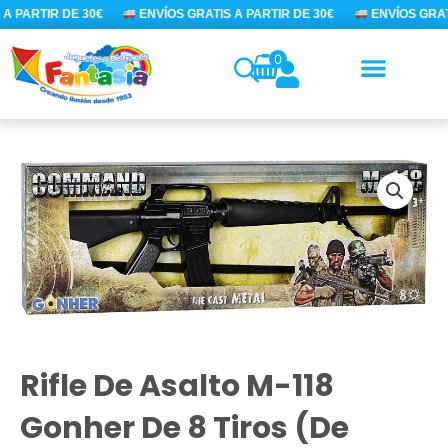
Ir
A PARTIR DE 30€
ENVÍOS GRATIS A PARTIR DE 30€
ENVÍOS GRATI
al
contenido
0
Rifle De Asalto M-118
Gonher De 8 Tiros (de