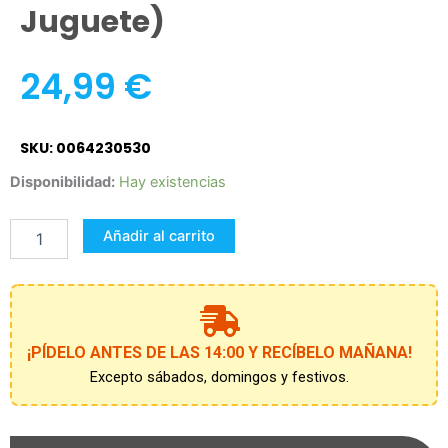
Juguete)
24,99
€
SKU: 0064230530
Rifle
Disponibilidad:
Hay existencias
de
asalto
Añadir al carrito
M-
118
Gonher
de
8
Tiros
¡PÍDELO ANTES DE LAS 14:00 Y RECÍBELO MAÑANA!
(de
Excepto sábados, domingos y festivos.
juguete)
cantidad