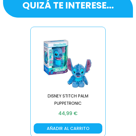
QUIZÁ TE INTERESE...
DISNEY STITCH PALM
PUPPETRONIC
REAL FX
44,99
€
AÑADIR AL CARRITO
AÑA