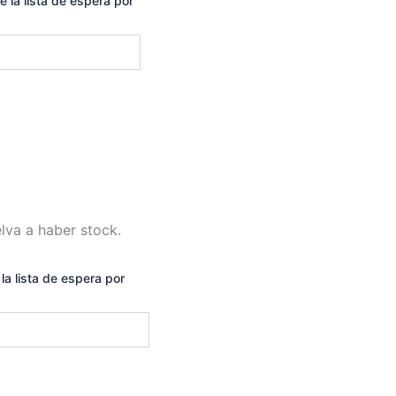
e la lista de espera por
lva a haber stock.
la lista de espera por