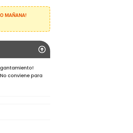
ELO MAÑANA!
ragantamiento!
 No conviene para