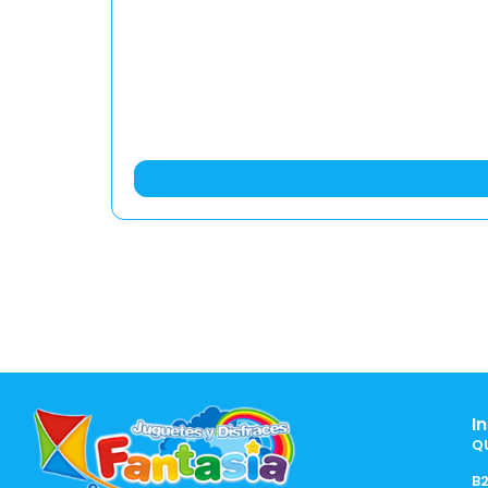
I
Q
B