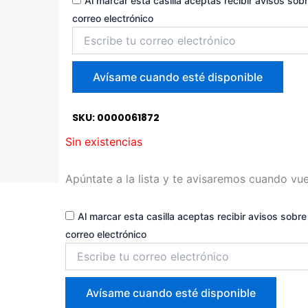
Al marcar esta casilla aceptas recibir avisos sobr
correo electrónico
Introduce
tu
correo
para
Avísame cuando esté disponible
unirte
a
la
SKU: 0000061872
lista
Sin existencias
de
espera
Apúntate a la lista y te avisaremos cuando vue
Al marcar esta casilla aceptas recibir avisos sobre 
correo electrónico
Introduce
tu
correo
para
Avísame cuando esté disponible
unirte