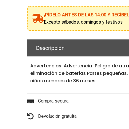
a
la
¡PÍDELO ANTES DE LAS 14:00 Y RECÍB
lista
de
Excepto sábados, domingos y festivos.
espera
Descripción
Advertencias: Advertencia! Peligro de at
eliminación de baterías Partes pequeñas.
niños menores de 36 meses.
Compra segura
Devolución gratuita