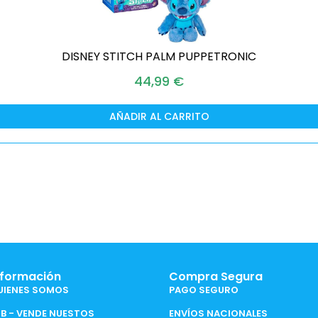
DISNEY STITCH PALM PUPPETRONIC
44,99
€
AÑADIR AL CARRITO
nformación
Compra Segura
UIENES SOMOS
PAGO SEGURO
2B - VENDE NUESTOS
ENVÍOS NACIONALES