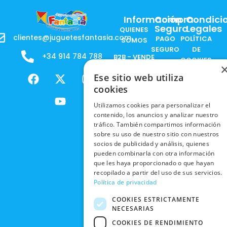
Información
Compra
Condici
Segura
Legales
QUIENES
clientes@juguetesfantasia.com
PAGO
POLÍTICA
SOMOS
SEGURO
DE
+34 914 784 788
B2B - VENDE
COOKIES
ENVÍOS
NUESTOS
F
X
Y
I
Ese sitio web utiliza
NACIONALES
POLÍTICAS
PRODUCTOS
a
-
o
n
DE
cookies
ENVÍOS
c
t
u
s
RESPONSABILIDAD
PRIVACIDAD
INTERNACIONALES
e
w
t
t
SOCIAL
Utilizamos cookies para personalizar el
EN RRSS
contenido, los anuncios y analizar nuestro
b
i
u
a
RECOGIDA
TRABAJA
tráfico. También compartimos información
POLÍTICA DE
o
t
b
g
EN TIENDA
CON
sobre su uso de nuestro sitio con nuestros
PRIVACIDAD
o
t
e
r
NOSOTROS
socios de publicidad y análisis, quienes
DEVOLUCIONES
k
e
a
CONDICIONES
pueden combinarla con otra información
Y CAMBIOS
NUESTRAS
r
m
DE COMPRA
que les haya proporcionado o que hayan
TIENDAS
recopilado a partir del uso de sus servicios.
CANCELAR
Política de privacidad
PEDIDO
BLACK
FRIDAY
COOKIES ESTRICTAMENTE
NECESARIAS
CONTACTO
COOKIES DE RENDIMIENTO