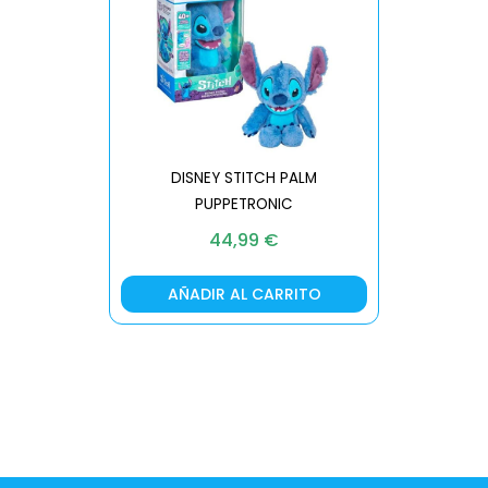
DISNEY STITCH PALM
PUPPETRONIC
REAL FX
44,99
€
AÑADIR AL CARRITO
AÑA