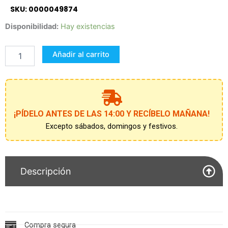
SKU: 0000049874
DISFRAZ
Disponibilidad:
Hay existencias
VIKINGO
NIÑO
Añadir al carrito
5-
6
AÑOS
cantidad
¡PÍDELO ANTES DE LAS 14:00 Y RECÍBELO MAÑANA!
Excepto sábados, domingos y festivos.
Descripción
Compra segura